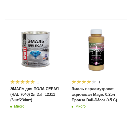
1
1
ЭМАЛЬ для ПОЛА СЕРАЯ
Эмаль перламутровая
(RAL 7040) 2л Dali 12311
акриловая Magic 0,25л
(3шт/234шт)
Бронза Dali-Décor (+5 С)
20523 (12шт/1680шт)
Много
Много