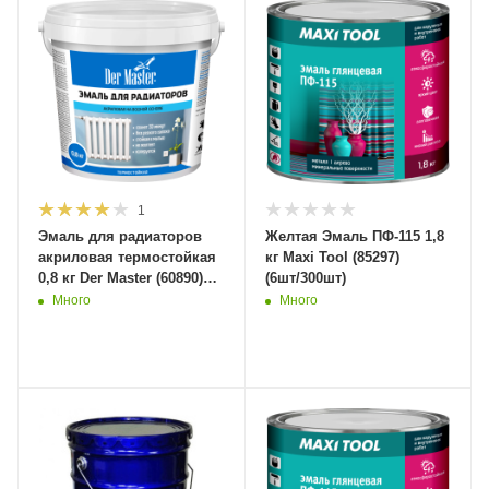
1
Эмаль для радиаторов
Желтая Эмаль ПФ-115 1,8
акриловая термостойкая
кг Maxi Tool (85297)
0,8 кг Der Master (60890)
(6шт/300шт)
(6шт/48кор/432шт)
Много
Много