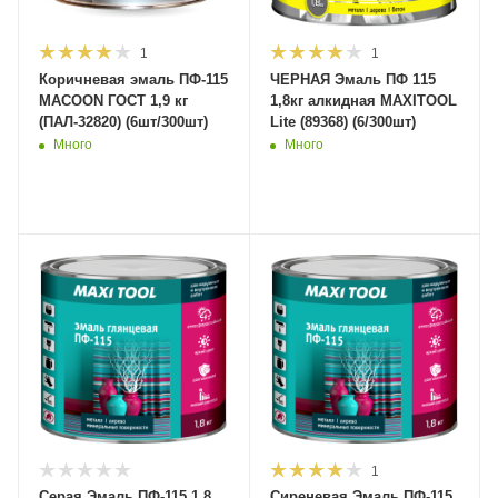
1
1
Коричневая эмаль ПФ-115
ЧЕРНАЯ Эмаль ПФ 115
MACOON ГОСТ 1,9 кг
1,8кг алкидная MAXITOOL
(ПАЛ-32820) (6шт/300шт)
Lite (89368) (6/300шт)
Много
Много
1
Серая Эмаль ПФ-115 1,8
Сиреневая Эмаль ПФ-115