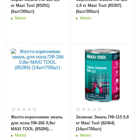
кг Maxi Tool (85291)
1,8 кг Maxi Tool (85307)
(6шт/300шт)
(6шт/300шт)
Много
Много
Желто-коричневая эмаль
Зеленая Эмаль ПФ-115 0,8
для пола ПФ-266 0,8кг
кг Maxi Tool (82464)
MAXI TOOL (85284)
(14шт/700шт)
(14шт/700шт)
Много
Много