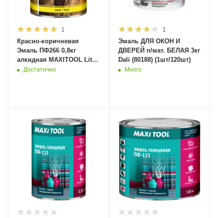
1
1
Красно-коричневая
Эмаль ДЛЯ ОКОН И
Эмаль ПФ266 0,8кг
ДВЕРЕЙ п/мат. БЕЛАЯ 3кг
алкидная MAXITOOL Lite
Dali (80188) (1шт/120шт)
(42388) (14/700шт)
Достаточно
Много