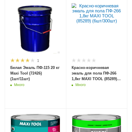
1
Белая Эмаль ПФ-115 20 кг
Красно-коричневая
Maxi Tool (72426)
эмаль для пола ПФ-266
(1шт/11шт)
1,8кг MAXI TOOL (85289)
(6шт/300шт)
Много
Много