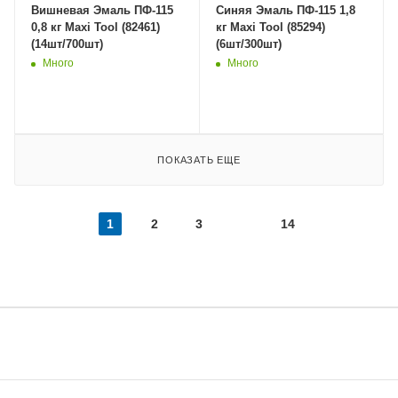
Вишневая Эмаль ПФ-115
Синяя Эмаль ПФ-115 1,8
0,8 кг Maxi Tool (82461)
кг Maxi Tool (85294)
(14шт/700шт)
(6шт/300шт)
Много
Много
ПОКАЗАТЬ ЕЩЕ
1
2
3
14