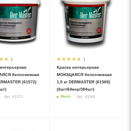
1
1
 интерьерная
Краска интерьерная
ЯСЯ белоснежная
МОЮЩАЯСЯ белоснежная
ERMASTER (61572)
1,5 кг DERMASTER (61569)
шт)
(6шт/64кор/384шт)
Много
Арт.: 61572
Арт.: 61569