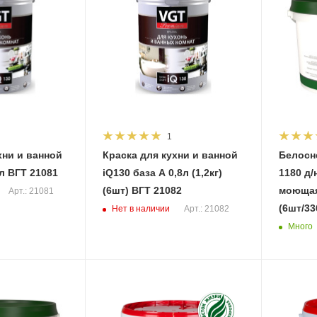
1
хни и ванной
Краска для кухни и ванной
Белосн
iQ130 база С 2л ВГТ 21081
iQ130 база А 0,8л (1,2кг)
1180 д/
(6шт) ВГТ 21082
моющаяся 1,5 
Арт.: 21081
(6шт/33
Нет в наличии
Арт.: 21082
Много