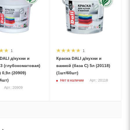
1
1
DALI д/кухни и
Краска DALI д/кухни и
3 (глубокоматовая)
ванной (база С) 5л (20118)
09)
(1шт/60шт)
4шт)
Нет в наличии
Арт.: 20118
Арт.: 20909