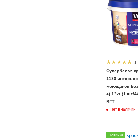
1
Супербелая к
1180 интерье
моющаяся База
е) 13кг (1 шт/44 шт
ВГТ
Нет в наличии
Новинка