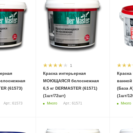
1
ьерная
Краска интерьерная
Краска 
елоснежная
МОЮЩАЯСЯ белоснежная
ванной 
ER (61573)
6,5 кг DERMASTER (61571)
(База А) 2,5л (209
(1шт/72шт)
(1шт/12
Много
Много
Арт.: 61573
Арт.: 61571