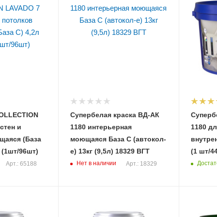
COLLECTION
Супербелая краска ВД-АК
Суперб
стен и
1180 интерьерная
1180 д
ся (База
моющаяся База С (автокол-
внутренних моющ
5188) (1шт/96шт)
е) 13кг (9,5л) 18329 ВГТ
(1 шт/4
Нет в наличии
Достат
Арт.: 65188
Арт.: 18329