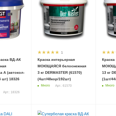
1
раска ВД-АК
Краска интерьерная
Краска
рная
МОЮЩАЯСЯ белоснежная
МОЮЩА
 А (автокол-
3 кг DERMASTER (61570)
13 кг D
) 18326
(4шт/48кор/192шт)
(1шт/44
Много
Много
Арт.: 61570
Арт.: 18326