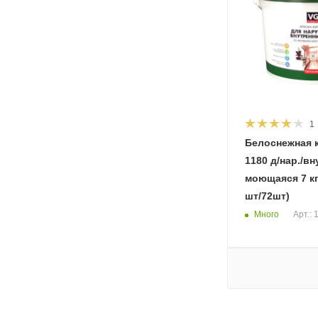
1
Белоснежная 
1180 д/нар./вн
моющаяся 7 кг 1572 ВГТ (1
шт/72шт)
Много
Арт.: 