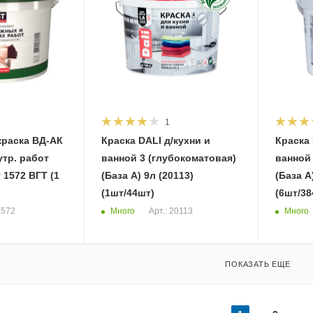
1
краска ВД-АК
Краска DALI д/кухни и
Краска 
утр. работ
ванной 3 (глубокоматовая)
ванной 
(База А) 9л (20113)
(База А) 0,9л (209
(1шт/44шт)
(6шт/38
Много
Много
1572
Арт.: 20113
ПОКАЗАТЬ ЕЩЕ