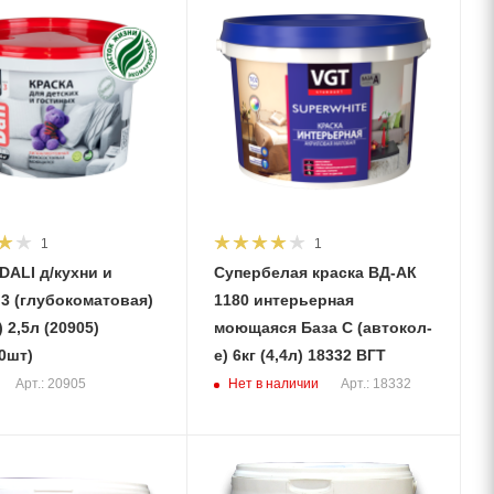
1
1
DALI д/кухни и
Супербелая краска ВД-АК
3 (глубокоматовая)
1180 интерьерная
05)
моющаяся База С (автокол-
0шт)
е) 6кг (4,4л) 18332 ВГТ
Нет в наличии
Арт.: 20905
Арт.: 18332