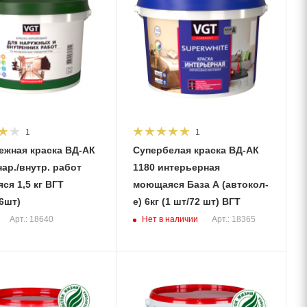
1
1
ежная краска ВД-АК
Супербелая краска ВД-АК
нар./внутр. работ
1180 интерьерная
кг ВГТ
моющаяся База А (автокол-
6шт)
е) 6кг (1 шт/72 шт) ВГТ
Нет в наличии
Арт.: 18640
Арт.: 18365