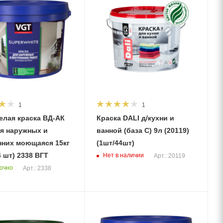
1
1
елая краска ВД-АК
Краска DALI д/кухни и
ля наружных и
ванной (база С) 9л (20119)
аяся 15кг
(1шт/44шт)
4 шт) 2338 ВГТ
Нет в наличии
Арт.: 20119
очно
Арт.: 2338