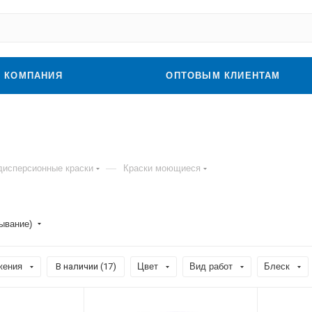
КОМПАНИЯ
ОПТОВЫМ КЛИЕНТАМ
—
дисперсионные краски
Краски моющиеся
бывание)
жения
В наличии (
17
)
Цвет
Вид работ
Блеск