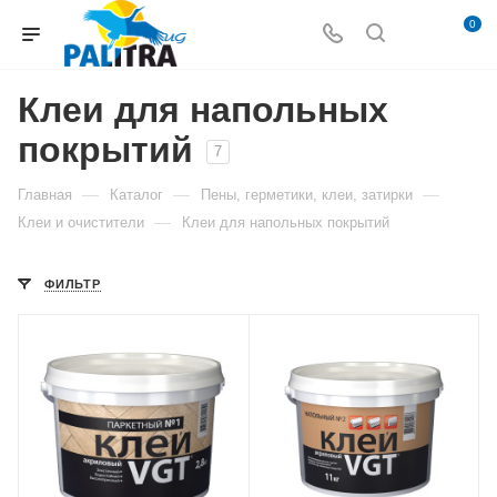
0
Клеи для напольных
покрытий
7
—
—
—
Главная
Каталог
Пены, герметики, клеи, затирки
—
Клеи и очистители
Клеи для напольных покрытий
ФИЛЬТР