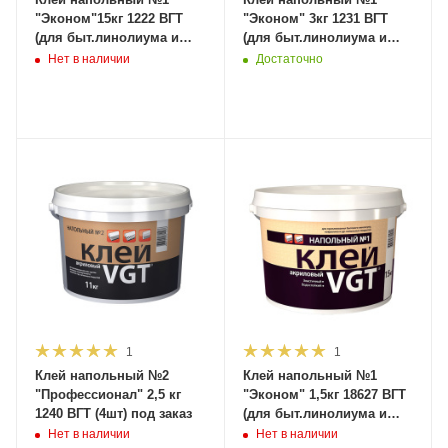
"Эконом"15кг 1222 ВГТ
"Эконом" 3кг 1231 ВГТ
(для быт.линолиума и
(для быт.линолиума и
ковролина) (1шт) под
ковролина) (4шт) под
Нет в наличии
Достаточно
заказ
заказ
1
1
Клей напольный №2
Клей напольный №1
"Профессионал" 2,5 кг
"Эконом" 1,5кг 18627 ВГТ
1240 ВГТ (4шт) под заказ
(для быт.линолиума и
ковролина) (6шт) под
Нет в наличии
Нет в наличии