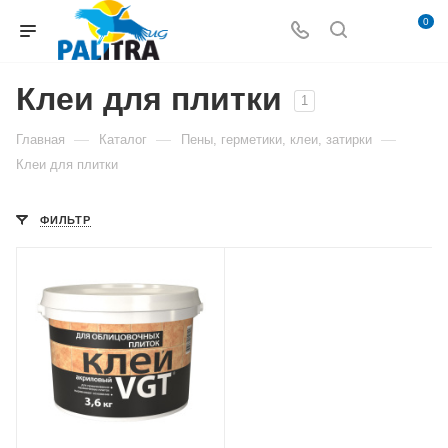
0
Клеи для плитки
1
—
—
—
Главная
Каталог
Пены, герметики, клеи, затирки
Клеи для плитки
ФИЛЬТР