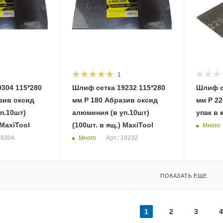
1
304 115*280
Шлиф сетка 19232 115*280
Шлиф с
мм Р 180 Абразив оксид
мм Р 22
п.10шт)
алюминия (в уп.10шт)
упак в 
 MaxiTool
(100шт. в ящ.) MaxiTool
Много
Много
19304
Арт.: 19232
ПОКАЗАТЬ ЕЩЕ
1
2
3
4