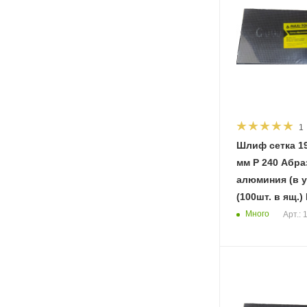
1
Шлиф сетка 19
мм Р 240 Абразив оксид
алюминия (в у
(100шт. в ящ.)
Много
Арт.: 