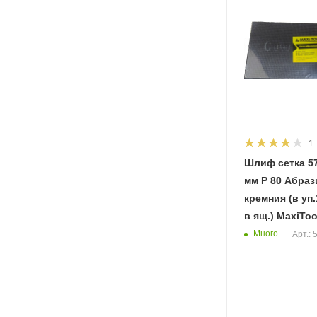
1
Шлиф сетка 57
мм Р 80 Абразив карбид
кремния (в уп
в ящ.) MaxiToo
Много
Арт.: 