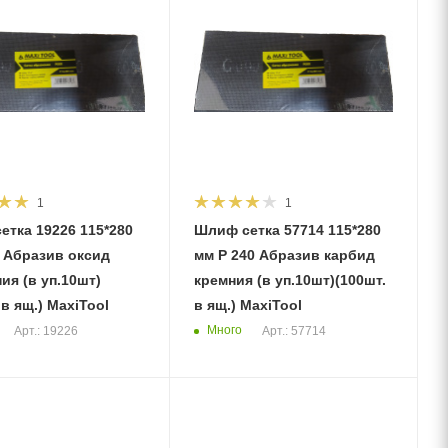
1
1
етка 19226 115*280
Шлиф сетка 57714 115*280
мм Р 240 Абразив карбид
я (в уп.10шт)
кремния (в уп.10шт)(100шт.
 в ящ.) MaxiTool
в ящ.) MaxiTool
Много
Арт.: 19226
Арт.: 57714