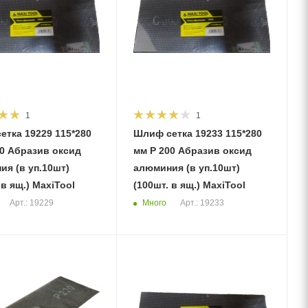
1
1
етка 19229 115*280
Шлиф сетка 19233 115*280
мм Р 200 Абразив оксид
я (в уп.10шт)
алюминия (в уп.10шт)
 в ящ.) MaxiTool
(100шт. в ящ.) MaxiTool
Много
Арт.: 19229
Арт.: 19233