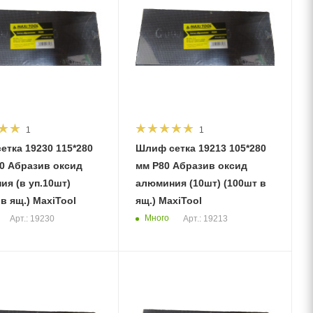
1
1
етка 19230 115*280
Шлиф сетка 19213 105*280
мм Р80 Абразив оксид
я (в уп.10шт)
алюминия (10шт) (100шт в
 в ящ.) MaxiTool
ящ.) MaxiTool
Много
Арт.: 19230
Арт.: 19213