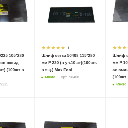
1
225 105*280
Шлиф сетка 50408 115*280
Шлиф с
зив оксид
мм Р 220 (в уп.10шт)(100шт.
мм Р 100 Абразив оксид
т) (100шт в
в ящ.) MaxiTool
алюмини
(100шт.
Много
Арт.: 50408
Много
19225