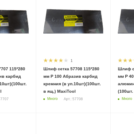
1
707 115*280
Шлиф сетка 57708 115*280
Шлиф с
мм Р 100 Абразив карбид
мм Р 40 Абразив оксид
.10шт)(100шт.
кремния (в уп.10шт)(100шт.
алюмини
l
в ящ.) MaxiTool
(100шт.
Много
Много
57707
Арт.: 57708