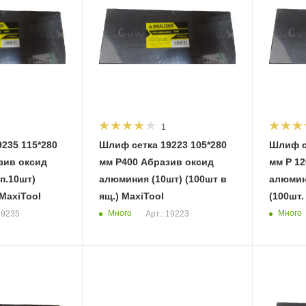
1
235 115*280
Шлиф сетка 19223 105*280
Шлиф с
мм Р400 Абразив оксид
мм Р 120 Абразив оксид
п.10шт)
алюминия (10шт) (100шт в
алюмини
 MaxiTool
ящ.) MaxiTool
(100шт.
Много
Много
19235
Арт.: 19223