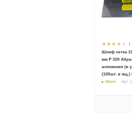
1
Шлиф сетка 19
мм Р 320 Абразив оксид
алюминия (в у
(100шт. в ящ.)
Много
Арт.: 