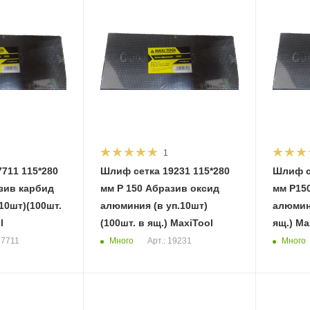
1
711 115*280
Шлиф сетка 19231 115*280
Шлиф с
мм Р 150 Абразив оксид
мм Р15
.10шт)(100шт.
алюминия (в уп.10шт)
алюмин
l
(100шт. в ящ.) MaxiTool
ящ.) Ma
Много
Много
57711
Арт.: 19231