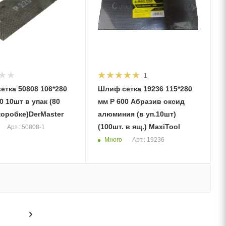
1
етка 50808 106*280
Шлиф сетка 19236 115*280
0 10шт в упак (80
мм Р 600 Абразив оксид
коробке)DerMaster
алюминия (в уп.10шт)
(100шт. в ящ.) MaxiTool
Арт.: 50808-1
Много
Арт.: 19236