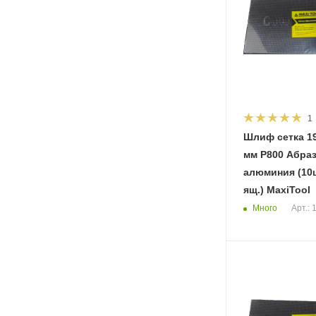
1
Шлиф сетка 19
мм Р800 Абра
алюминия (10ш
ящ.) MaxiTool
Много
Арт.: 