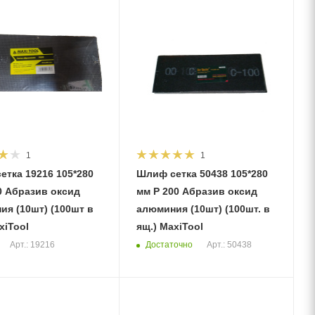
1
1
етка 19216 105*280
Шлиф сетка 50438 105*280
0 Абразив оксид
мм Р 200 Абразив оксид
ия (10шт) (100шт в
алюминия (10шт) (100шт. в
xiTool
ящ.) MaxiTool
Достаточно
Арт.: 19216
Арт.: 50438