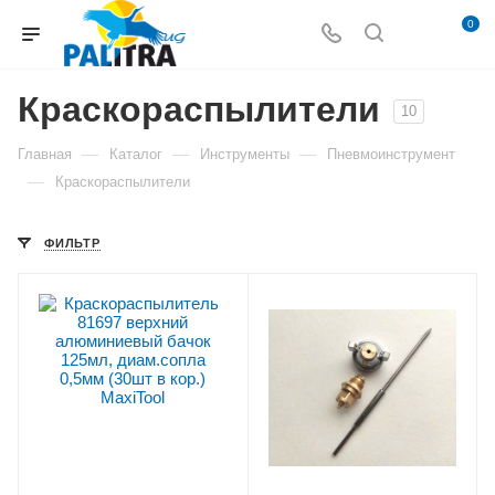
0
Краскораспылители
10
—
—
—
Главная
Каталог
Инструменты
Пневмоинструмент
—
Краскораспылители
ФИЛЬТР