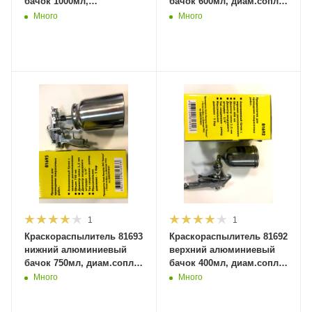
бачок 1000мл,
бачок 600мл, диам.сопла
диам.сопла 1,5мм (20шт в
1,5мм (20шт в кор.)
Много
Много
кор.) MaxiTool
MaxiTool
1
1
Краскораспылитель 81693
Краскораспылитель 81692
нижний алюминиевый
верхний алюминиевый
бачок 750мл, диам.сопла
бачок 400мл, диам.сопла
1,5мм (20шт в кор.)
1.5мм (20шт в кор.)
Много
Много
MaxiTool
MaxiTool