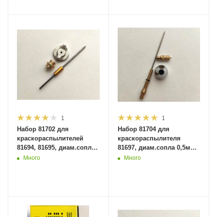
1
1
Набор 81702 для
Набор 81704 для
краскораспылителей
краскораспылителя
81694, 81695, диам.сопла
81697, диам.сопла 0,5мм
1,5мм (50шт в кор.)
(100шт в кор.) MaxiTool
Много
Много
MaxiTool