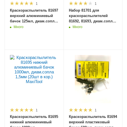
1
1
Краскораспылитель 81697
Набор 81701 для
верхний алюминиевый
краскораспылителей
бачок 125мл, диам.сопла
81692, 81693, диам.сопла
0,5мм (30шт в кор.)
1,5мм (50шт в кор.)
Много
Много
MaxiTool
MaxiTool
1
1
Краскораспылитель 81695
Краскораспылитель 81694
нижний алюминиевый
верхний пластиковый