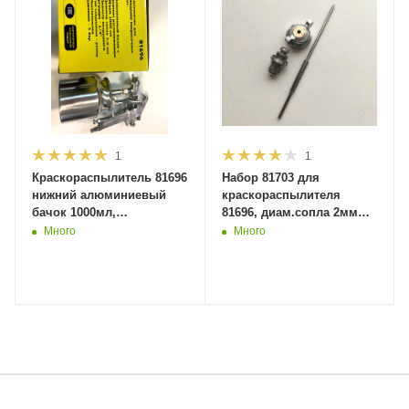
1
1
Краскораспылитель 81696
Набор 81703 для
нижний алюминиевый
краскораспылителя
бачок 1000мл,
81696, диам.сопла 2мм
диам.сопла 2мм (20шт в
(50шт в кор.) MaxiTool
Много
Много
кор.) MaxiTool