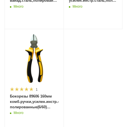
ванад.сталь,полированные(6/60)
усилен.инстр.сталь,полированн
MaxiTool
MaxiTool
Много
Много
1
Бокорезы 89606 160мм
комб.ручки,усилен.инстр.сталь,
полированные(6/60)
MaxiTool
Много