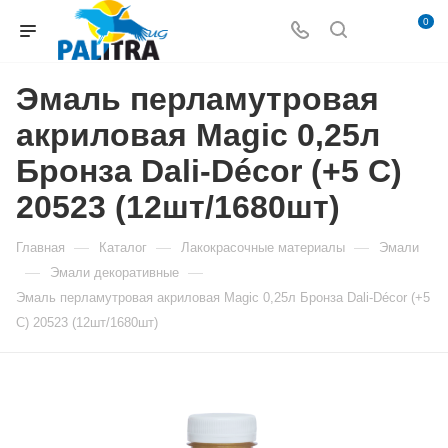
0
Эмаль перламутровая
акриловая Magic 0,25л
Бронза Dali-Décor (+5 С)
20523 (12шт/1680шт)
—
—
—
Главная
Каталог
Лакокрасочные материалы
Эмали
—
—
Эмали декоративные
Эмаль перламутровая акриловая Magic 0,25л Бронза Dali-Décor (+5
С) 20523 (12шт/1680шт)