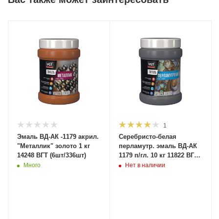
1
Эмаль ВД-АК -1179 акрил.
Серебристо-белая
"Металлик" золото 1 кг
перламутр. эмаль ВД-АК
14248 ВГТ (6шт/336шт)
1179 п/гл. 10 кг 11822 ВГТ
под заказ
Много
Нет в наличии