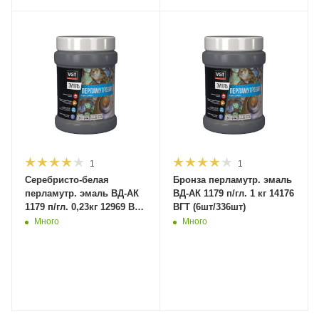
1
1
Серебристо-белая
Бронза перламутр. эмаль
перламутр. эмаль ВД-АК
ВД-АК 1179 п/гл. 1 кг 14176
1179 п/гл. 0,23кг 12969 ВГТ
ВГТ (6шт/336шт)
(6шт/1350шт)
Много
Много