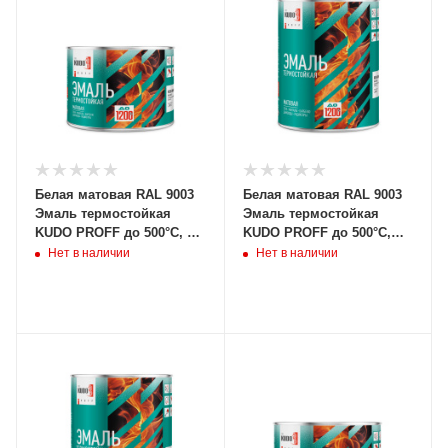
Белая матовая RAL 9003
Белая матовая RAL 9003
Эмаль термостойкая
Эмаль термостойкая
KUDO PROFF до 500°С, 0,4
KUDO PROFF до 500°С,
кг, KUB-5004-04 (12/660шт)
0,8кг, KUB-5004-08
Нет в наличии
Нет в наличии
(6/504шт)