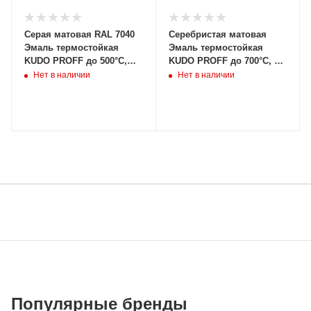
Серая матовая RAL 7040
Серебристая матовая
Эмаль термостойкая
Эмаль термостойкая
KUDO PROFF до 500°С,
KUDO PROFF до 700°С, 0,4
0,8кг, KUB-5002-08
кг, KUB-5003-04 (12/660шт)
Нет в наличии
Нет в наличии
(6/504шт)
Популярные бренды