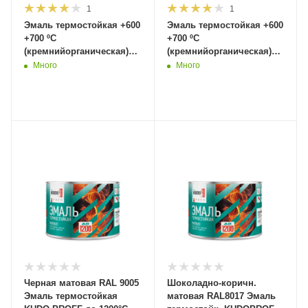
1
1
Эмаль термостойкая +600
Эмаль термостойкая +600
+700 ºС
+700 ºС
(кремнийорганическая)
(кремнийорганическая)
0,4 л Серебро Dali 80207
0,4 л Черная Dali 80206
Много
Много
(6шт/1152шт)
(6шт/1152шт)
Черная матовая RAL 9005
Шоколадно-коричн.
Эмаль термостойкая
матовая RAL8017 Эмаль