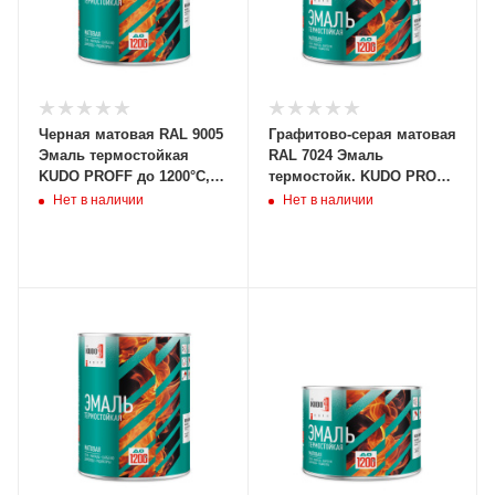
Черная матовая RAL 9005
Графитово-серая матовая
Эмаль термостойкая
RAL 7024 Эмаль
KUDO PROFF до 1200°С,
термостойк. KUDO PROFF
0,8кг, KUB-5001-08
до 500С,0,4 кг, KUB-5005-
Нет в наличии
Нет в наличии
(6/504шт)
04 (12/660шт)