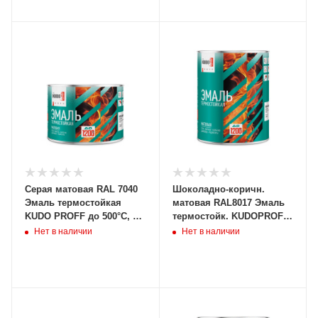
Серая матовая RAL 7040
Шоколадно-коричн.
Эмаль термостойкая
матовая RAL8017 Эмаль
KUDO PROFF до 500°С, 0,4
термостойк. KUDOPROFF
кг, KUB-5002-04 (12/660шт)
до 700С, 0,8кг, KUB-5006-
Нет в наличии
Нет в наличии
08 (6/504шт)