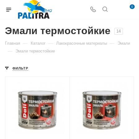
0
Эмали термостойкие
14
—
—
—
Главная
Каталог
Лакокрасочные материалы
Эмали
—
Эмали термостойкие
ФИЛЬТР