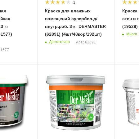
1
ная
Краска для влажных
Краска
йкая
помещений супербел.д/
стен и п
3 кг
внутр.раб. 3 кг DERMASTER
(19528)
1577)
(62891) (4шт/48кор/192шт)
Много
Достаточно
Арт.: 62891
61577