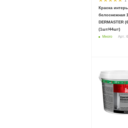
1
Краска интер
белоснежная 1
DERMASTER (6
(1шт/44шт)
Много
Арт.: 