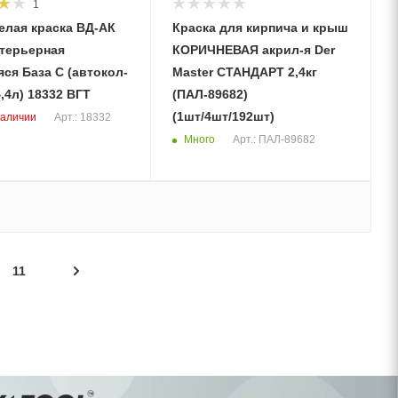
1
елая краска ВД-АК
Краска для кирпича и крыш
нтерьерная
КОРИЧНЕВАЯ акрил-я Der
ся База С (автокол-
Master СТАНДАРТ 2,4кг
е) 6кг (4,4л) 18332 ВГТ
(ПАЛ-89682)
(1шт/4шт/192шт)
наличии
Арт.: 18332
Много
Арт.: ПАЛ-89682
11