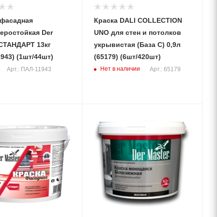
 фасадная
Краска DALI COLLECTION
еростойкая Der
UNO для стен и потолков
укрывистая (База С) 0,9л
943) (1шт/44шт)
(65179) (6шт/420шт)
Нет в наличии
Арт.: ПАЛ-11943
Арт.: 65179