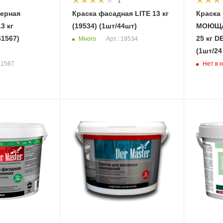
1
ьерная
Краска фасадная LITE 13 кг
Краска
3 кг
(19534) (1шт/44шт)
МОЮЩА
1567)
25 кг D
Много
Арт.: 19534
(1шт/24
Нет в 
61567