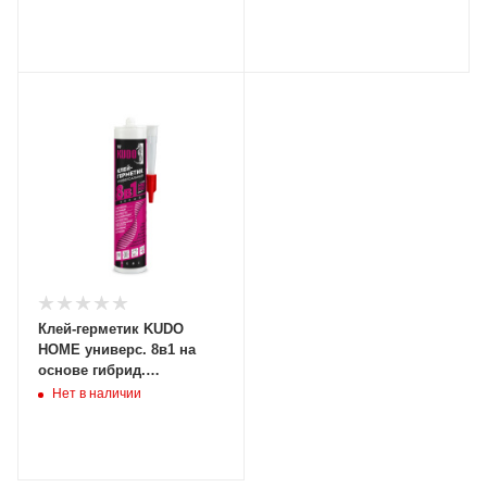
(12шт/1872шт)
пак. (12шт/528шт)
Клей-герметик KUDO
HOME универс. 8в1 на
основе гибрид.
полимеров 280мл KBK-
Нет в наличии
561 (12шт)