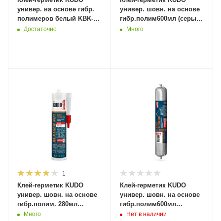
универ. на основе гибр.
универ. шовн. на основе
полимеров белый KBK-
гибр.полим600мл (серый)
521 280 мл KUGHP280U-
KBP-523 файл-пак.
Достаточно
Много
1(12шт/1872шт)
(12шт/528шт)
1
Клей-герметик KUDO
Клей-герметик KUDO
универ. шовн. на основе
универ. шовн. на основе
гибр.полим. 280мл
гибр.полим600мл
(белый) KBК-524
(черный) KBP-522 файл-
Много
Нет в наличии