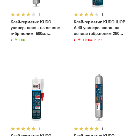
1
1
Клей-герметик KUDO
Клей-герметик KUDO ШОР
универ. шовн. на основе
А 40 универс. шовн. на
гибр.полим. 600мл
основе гибр.полим 280мл
(белый) KBP-524 файл-
(серый) KBK-523
Много
Нет в наличии
пакет (12шт/528шт)
(12шт/1872шт)
1
1
Клей-герметик KUDO
Клей-герметик KUDO