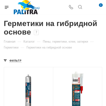
0
Герметики на гибридной
основе
7
—
—
—
Главная
Каталог
Пены, герметики, клеи, затирки
—
Герметики
Герметики на гибридной основе
ФИЛЬТР