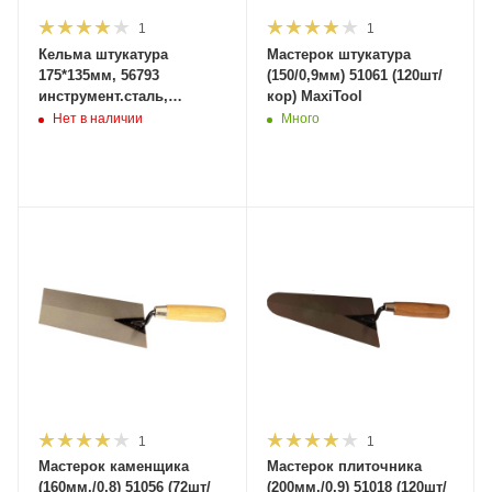
1
1
Кельма штукатура
Мастерок штукатура
175*135мм, 56793
(150/0,9мм) 51061 (120шт/
инструмент.сталь,
кор) MaxiTool
усилен.рукоять (120шт/
Нет в наличии
Много
кор)MaxiTool
1
1
Мастерок каменщика
Мастерок плиточника
(160мм./0,8) 51056 (72шт/
(200мм./0,9) 51018 (120шт/