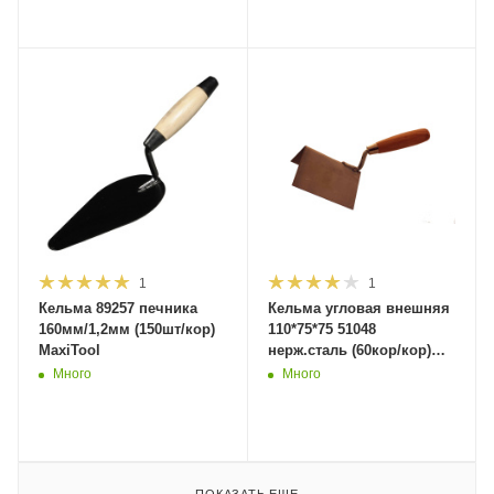
1
1
Кельма 89257 печника
Кельма угловая внешняя
160мм/1,2мм (150шт/кор)
110*75*75 51048
MaxiTool
нерж.сталь (60кор/кор)
MaxiTool
Много
Много