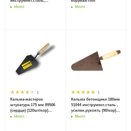
инструмент.сталь,
кор)MaxiTool
усилен.рукоять (120шт/
Много
Много
кор) MaxiTool
1
1
Кельма-мастерок
Кельма бетонщика 180мм
штукатура 175 мм 89506
51044 инструмент.сталь ,
(сердце) (120шт/кор)
усилен.рукоять (90/кор)
MaxiTool
MaxiTool
Много
Много