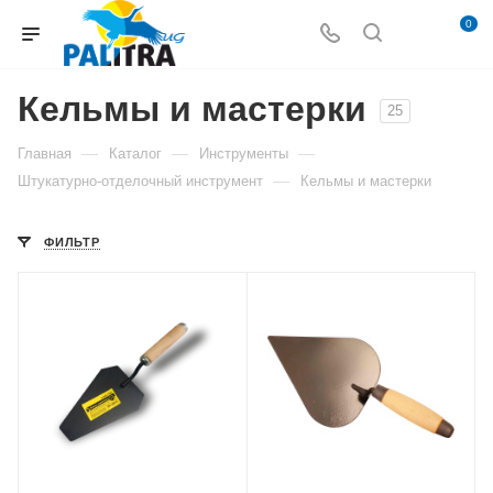
0
Кельмы и мастерки
25
—
—
—
Главная
Каталог
Инструменты
—
Штукатурно-отделочный инструмент
Кельмы и мастерки
ФИЛЬТР