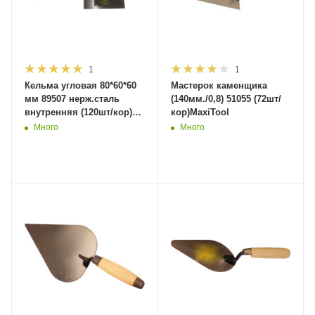
1
1
Кельма угловая 80*60*60
Мастерок каменщика
мм 89507 нерж.сталь
(140мм./0,8) 51055 (72шт/
внутренняя (120шт/кор)
кор)MaxiTool
MaxiTool
Много
Много