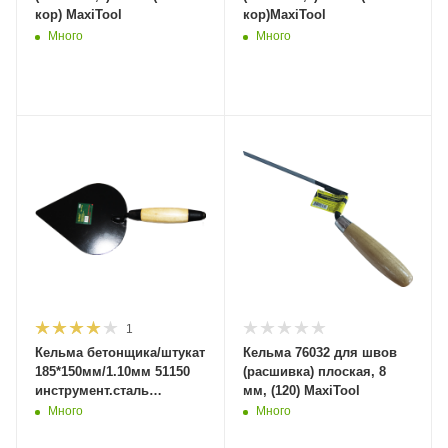
кор) MaxiTool
кор)MaxiTool
Много
Много
1
Кельма бетонщика/штукат
Кельма 76032 для швов
185*150мм/1.10мм 51150
(расшивка) плоская, 8
инструмент.сталь
мм, (120) MaxiTool
усилен.рукоять (120шт/
Много
Много
кор) MaxiTool