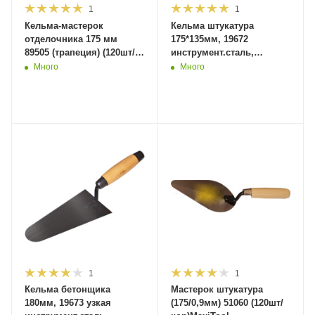
1
1
Кельма-мастерок
Кельма штукатура
отделочника 175 мм
175*135мм, 19672
89505 (трапеция) (120шт/
инструмент.сталь,
кор) MaxiTool
усилен.рукоять (120/
Много
Много
шт)MaxiTool
1
1
Кельма бетонщика
Мастерок штукатура
180мм, 19673 узкая
(175/0,9мм) 51060 (120шт/