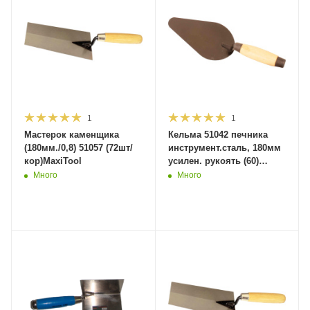
1
1
Мастерок каменщика
Кельма 51042 печника
(180мм./0,8) 51057 (72шт/
инструмент.сталь, 180мм
кор)MaxiTool
усилен. рукоять (60)
MaxiTool
Много
Много