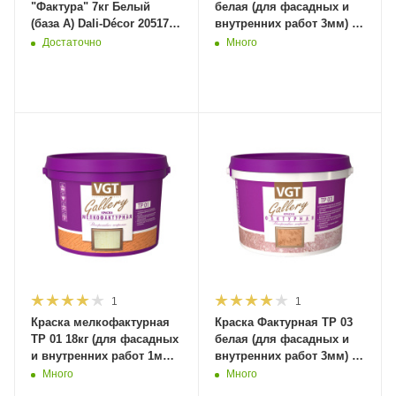
"Фактура" 7кг Белый
белая (для фасадных и
(база А) Dali-Décor 20517
внутренних работ 3мм) 9
(1шт/60шт)
кг ВГТ (1 шт)
Достаточно
Много
1
1
Краска мелкофактурная
Краска Фактурная TP 03
TP 01 18кг (для фасадных
белая (для фасадных и
и внутренних работ 1мм)
внутренних работ 3мм) 18
ВГТ
кг ВГТ (1 шт)
Много
Много