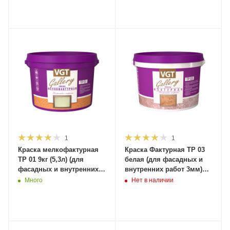
1
1
Краска мелкофактурная
Краска Фактурная TP 03
TP 01 9кг (5,3л) (для
белая (для фасадных и
фасадных и внутренних
внутренних работ 3мм)
работ 1мм) ВГТ
50кг ВГТ (1 шт) под заказ
Много
Нет в наличии