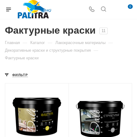
0
Фактурные краски
11
—
—
—
Главная
Каталог
Лакокрасочные материалы
—
Декоративные краски и структурные покрытия
Фактурные краски
ФИЛЬТР