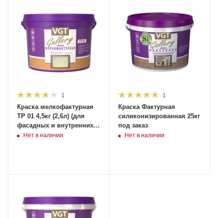
1
1
Краска мелкофактурная
Краска Фактурная
TP 01 4,5кг (2,6л) (для
силиконизированная 25кг
фасадных и внутренних
под заказ
работ 1мм) ВГТ
Нет в наличии
Нет в наличии