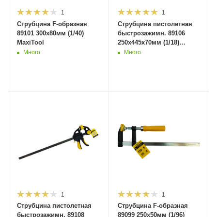
1
1
Струбцина F-образная
Струбцина пистолетная
89101 300х80мм (1/40)
быстрозажимн. 89106
MaxiTool
250x445x70мм (1/18)
MaxiTool
Много
Много
1
1
Струбцина пистолетная
Струбцина F-образная
быстрозажимн. 89108
89099 250х50мм (1/96)