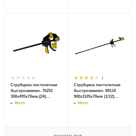
1
Струбцина пистолетная
Струбцина пистолетная
быстрозажимн. 76251
быстрозажимн. 89110
300x495x70мм,(24)
900x1105x70мм (1/12)
MaxiTool
MaxiTool
Много
Много