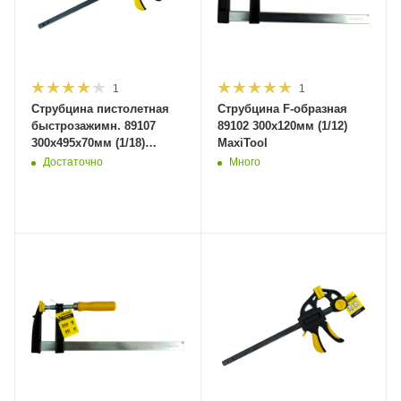
1
1
Струбцина пистолетная
Струбцина F-образная
быстрозажимн. 89107
89102 300х120мм (1/12)
300x495x70мм (1/18)
MaxiTool
MaxiTool
Достаточно
Много