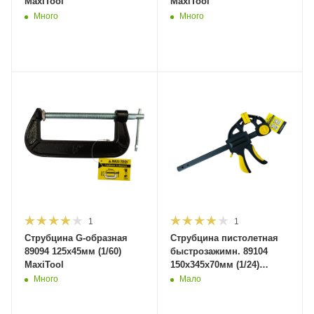
MaxiTool
MaxiTool
Много
Много
1
1
Струбцина G-образная
Струбцина пистолетная
89094 125х45мм (1/60)
быстрозажимн. 89104
MaxiTool
150x345x70мм (1/24)
MaxiTool
Много
Мало