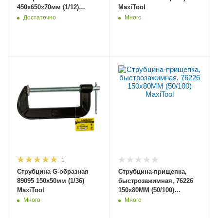
450x650x70мм (1/12)
MaxiTool
MaxiTool
Достаточно
Много
1
Струбцина G-образная
Струбцина-прищепка,
89095 150х50мм (1/36)
быстрозажимная, 76226
MaxiTool
150x80MM (50/100)
MaxiTool
Много
Много