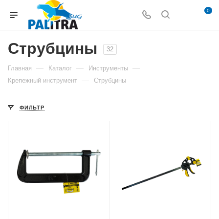
0
Струбцины
32
—
—
—
Главная
Каталог
Инструменты
—
Крепежный инструмент
Струбцины
ФИЛЬТР