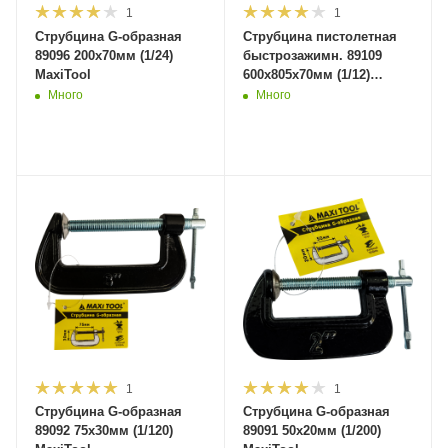
1
1
Струбцина G-образная
Струбцина пистолетная
89096 200х70мм (1/24)
быстрозажимн. 89109
MaxiTool
600x805x70мм (1/12)
MaxiTool
Много
Много
1
1
Струбцина G-образная
Струбцина G-образная
89092 75х30мм (1/120)
89091 50х20мм (1/200)