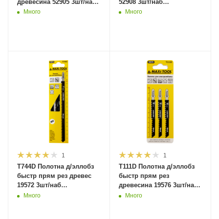
древесина 52905 3шт/наб
52908 3шт/наб
3*75*100мм(10/100/600)MaxiTool
2,5*75*100мм(10/100/600)MaxiToo
Много
Много
1
1
T744D Полотна д/эллобз
T111D Полотна д/эллобз
быстр прям рез древес
быстр прям рез
19572 3шт/наб
древесина 19576 3шт/наб
4*155*180мм(25/100)MaxiTool
4*75*100мм(10/100/600)MaxiTool
Много
Много