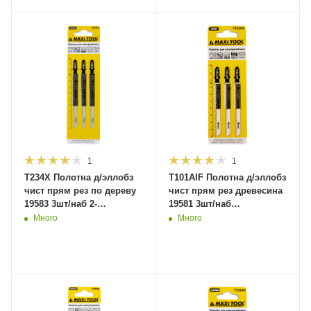
1
1
T234X Полотна д/эллобз
T101AIF Полотна д/эллобз
чист прям рез по дереву
чист прям рез древесина
19583 3шт/наб 2-
19581 3шт/наб
3*90*117мм(10/100/600)MaxiTool
1,7*75*100мм (10/100/600)
Много
Много
MaxiTool