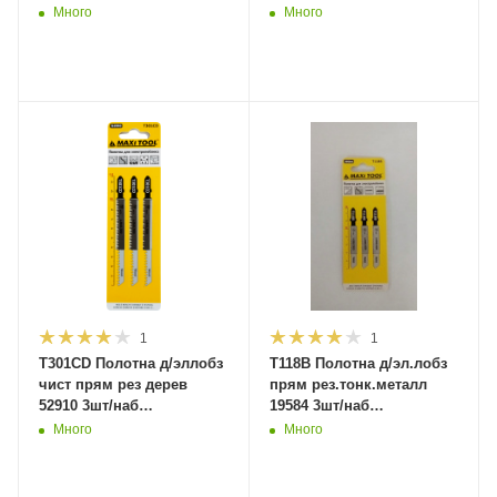
2*50*76мм(10/100/600)MaxiTool
4*75*100мм(10/100/600)MaxiTool
Много
Много
1
1
T301CD Полотна д/эллобз
T118B Полотна д/эл.лобз
чист прям рез дерев
прям рез.тонк.металл
52910 3шт/наб
19584 3шт/наб
3*90*116мм(10/100/600)MaxiTool
2*50*76мм(600/
Много
Много
кор)MaxiTool