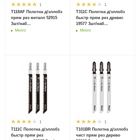
1
1
T118AF Полотна д/эллобз
T311C Полотна д/эллобз
прям рез металл 52915
быстр прям рез древес
3шт/наб
19577 3шт/наб
1,2*50*76мм(600)MaxiTool
2.75*100*126мм(10/100/600)MaxiT
Много
Много
1
1
T111C Полотна д/эллобз
T101BR Полотна д/эллобз
быстр прям рез
чист прям рез дерево