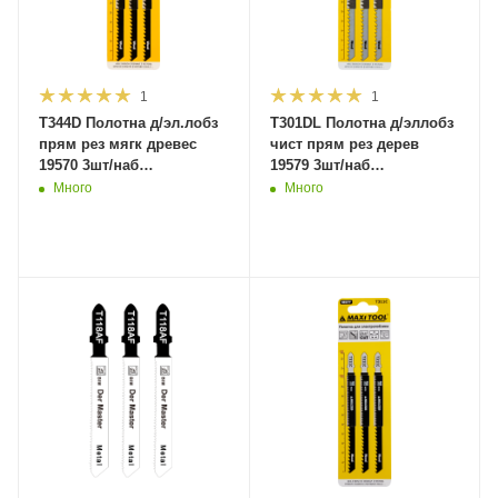
1
1
T344D Полотна д/эл.лобз
T301DL Полотна д/эллобз
прям рез мягк древес
чист прям рез дерев
19570 3шт/наб
19579 3шт/наб
4*107*132мм(10/100/600)MaxiTool
4*110*132мм(10/100/600)MaxiToo
Много
Много