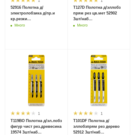
1
1
52916 Полотна д/
T127D Полотна д/эллобз
электролобзика д/пр.и
прям рез цв.мет 52902
кр.резки
3шт/наб
дер,пластика,наб.5шт.TSET-
3*75*100мм(600)MaxiTool
Много
Много
3 (400)MaxiTool
1
1
T119BO Полотна д/эл.лобз
T101DF Полотна д/
фигур чист рез.древесина
эллобзпрям рез дерево
19574 3шт/наб
52912 3шт/наб