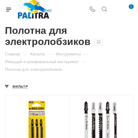
0
Полотна для
электролобзиков
32
—
—
—
Главная
Каталог
Инструменты
—
Режущий и шлифовальный инструмент
Полотна для электролобзиков
ФИЛЬТР