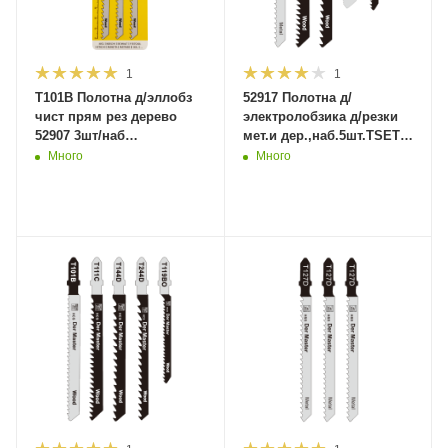
1
1
T101B Полотна д/эллобз
52917 Полотна д/
чист прям рез дерево
электролобзика д/резки
52907 3шт/наб
мет.и дер.,наб.5шт.TSET-
2,5*75*100мм(10/100/600)MaxiTool
4(400)MaxiTool
Много
Много