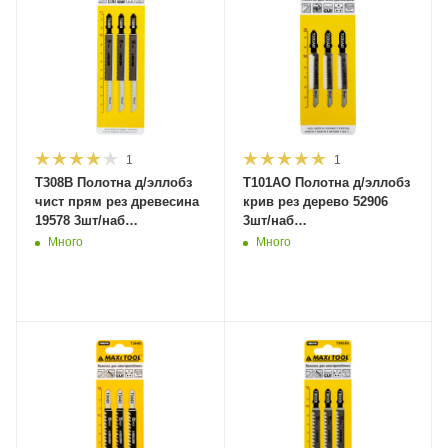
1
1
T308B Полотна д/эллобз
T101AO Полотна д/эллобз
чист прям рез древесина
крив рез дерево 52906
19578 3шт/наб
3шт/наб
2,2*90*117мм(10/100/600)MaxiTool
1,4*50*76мм(10/100/600)MaxiTool
Много
Много