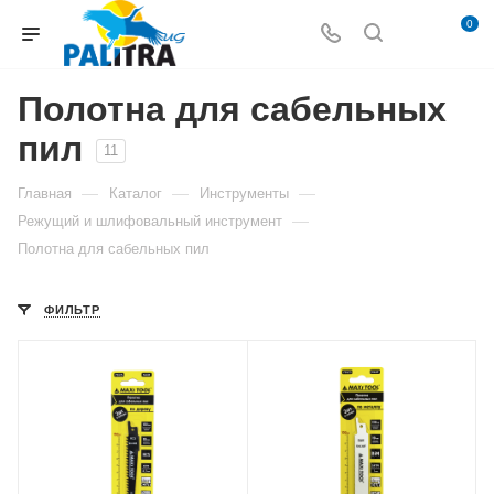
0
Полотна для сабельных
пил
11
—
—
—
Главная
Каталог
Инструменты
—
Режущий и шлифовальный инструмент
Полотна для сабельных пил
ФИЛЬТР