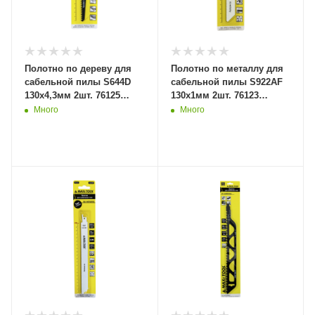
Полотно по дереву для
Полотно по металлу для
сабельной пилы S644D
сабельной пилы S922AF
130x4,3мм 2шт. 76125
130x1мм 2шт. 76123
(20/100) MaxiTool
(20/100) MaxiTool
Много
Много