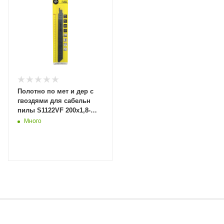
Полотно по мет и дер с
гвоздями для сабельн
пилы S1122VF 200x1,8-
2,5мм 2шт. 76128 (20/100)
Много
MaxiTool