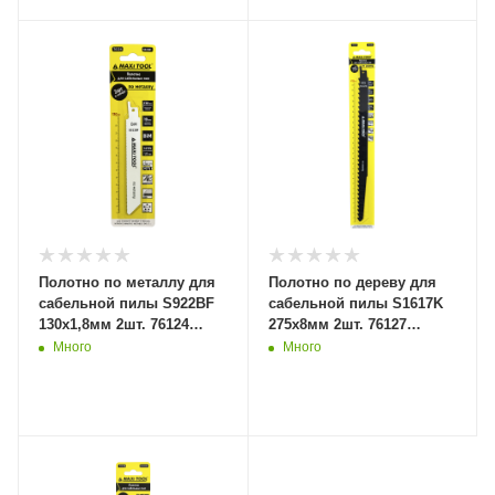
Полотно по металлу для
Полотно по дереву для
сабельной пилы S922BF
сабельной пилы S1617K
130x1,8мм 2шт. 76124
275x8мм 2шт. 76127
(20/100) MaxiTool
(20/100) MaxiTool
Много
Много