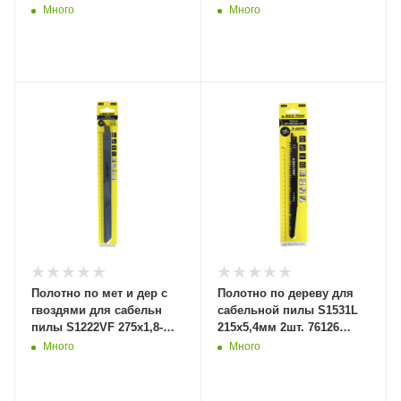
76132 (10/100) MaxiTool
(20/100) MaxiTool
Много
Много
Полотно по мет и дер с
Полотно по дереву для
гвоздями для сабельн
сабельной пилы S1531L
пилы S1222VF 275x1,8-
215x5,4мм 2шт. 76126
2,5мм 2шт. 76129 (20/100)
(20/100) MaxiTool
Много
Много
MaxiTool