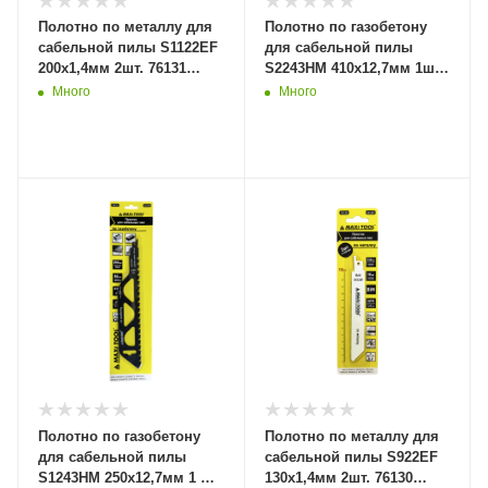
Полотно по металлу для
Полотно по газобетону
сабельной пилы S1122EF
для сабельной пилы
200x1,4мм 2шт. 76131
S2243HM 410x12,7мм 1шт.
(20/100) MaxiTool
76133 (10/100) MaxiTool
Много
Много
Полотно по газобетону
Полотно по металлу для
для сабельной пилы
сабельной пилы S922EF
S1243HM 250x12,7мм 1 шт.
130x1,4мм 2шт. 76130