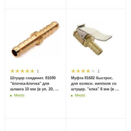
1
1
Штуцер соединит. 81690
Муфта 81682 быстрос.
"ёлочка-ёлочка" для
для колесн. ниппеля со
шланга 10 мм (в уп. 20, в
штуцер. "елка" 8 мм (в уп.
кор. 1000шт) MaxiTool
20, в кор. 1000шт)
Много
Много
MaxiTool