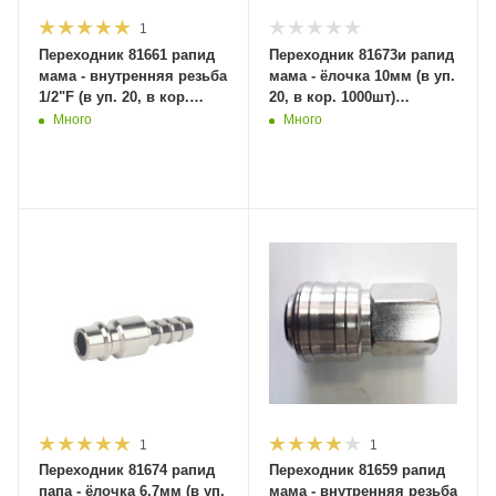
1
Переходник 81661 рапид
Переходник 81673и рапид
мама - внутренняя резьба
мама - ёлочка 10мм (в уп.
1/2"F (в уп. 20, в кор.
20, в кор. 1000шт)
1000шт) MaxiTool
MaxiTool
Много
Много
1
1
Переходник 81674 рапид
Переходник 81659 рапид
папа - ёлочка 6,7мм (в уп.
мама - внутренняя резьба