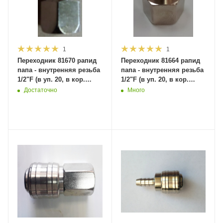
1
1
Переходник 81670 рапид
Переходник 81664 рапид
папа - внутренняя резьба
папа - внутренняя резьба
1/2"F (в уп. 20, в кор.
1/2"F (в уп. 20, в кор.
1000шт) MaxiTool
1000шт) MaxiTool
Достаточно
Много