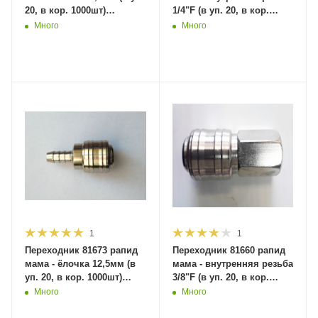
20, в кор. 1000шт)
1/4"F (в уп. 20, в кор.
MaxiTool
1000шт) MaxiTool
Много
Много
1
1
Переходник 81673 рапид
Переходник 81660 рапид
мама - ёлочка 12,5мм (в
мама - внутренняя резьба
уп. 20, в кор. 1000шт)
3/8"F (в уп. 20, в кор.
MaxiTool
1000шт) MaxiTool
Много
Много