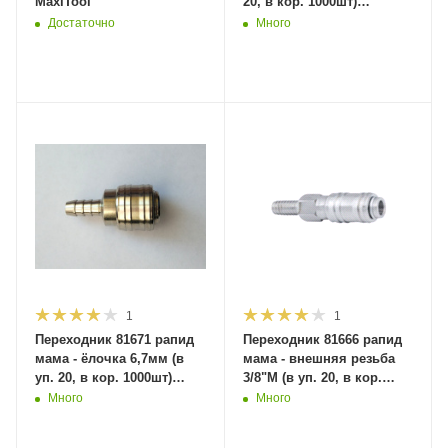
MaxiTool
20, в кор. 1000шт)
MaxiTool
Достаточно
Много
1
1
Переходник 81671 рапид
Переходник 81666 рапид
мама - ёлочка 6,7мм (в
мама - внешняя резьба
уп. 20, в кор. 1000шт)
3/8"M (в уп. 20, в кор.
MaxiTool
1000шт) MaxiTool
Много
Много