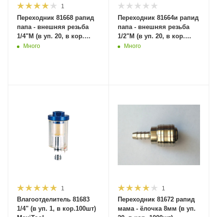
1
Переходник 81668 рапид
Переходник 81664и рапид
папа - внешняя резьба
папа - внешняя резьба
1/4"M (в уп. 20, в кор.
1/2"M (в уп. 20, в кор.
1000шт) MaxiTool
400шт) MaxiTool
Много
Много
1
1
Влагоотделитель 81683
Переходник 81672 рапид
1/4" (в уп. 1, в кор.100шт)
мама - ёлочка 8мм (в уп.