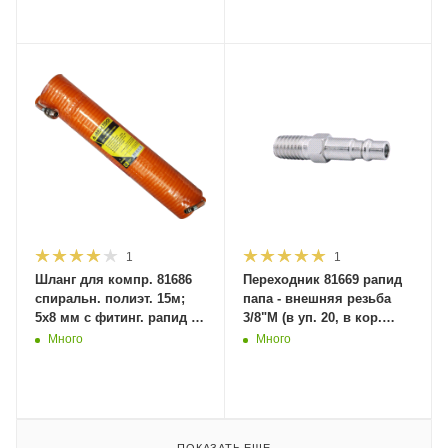
1
1
Шланг для компр. 81686
Переходник 81669 рапид
спиральн. полиэт. 15м;
папа - внешняя резьба
5x8 мм с фитинг. рапид (в
3/8"M (в уп. 20, в кор.
уп. 1, в кор. 25шт)
1000шт) MaxiTool
Много
Много
MaxiTool