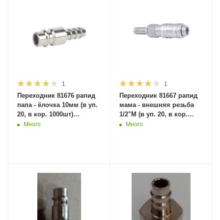
1
1
Переходник 81676 рапид
Переходник 81667 рапид
папа - ёлочка 10мм (в уп.
мама - внешняя резьба
20, в кор. 1000шт)
1/2"M (в уп. 20, в кор.
MaxiTool
1000шт) MaxiTool
Много
Много