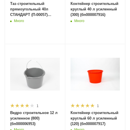
Таз строительный
Контейнер строительный
прямоугольный 40л
круглый 40 л усиленный
СТАНДАРТ (П-00057)
(300) (бп000007916)
(400шт)
Много
Много
1
1
Ведро строительное 12 л
Контейнер строительный
усиленное (800)
круглый 60 л усиленный
(бп000006953)
(120) (бп000007917)
Много
Много