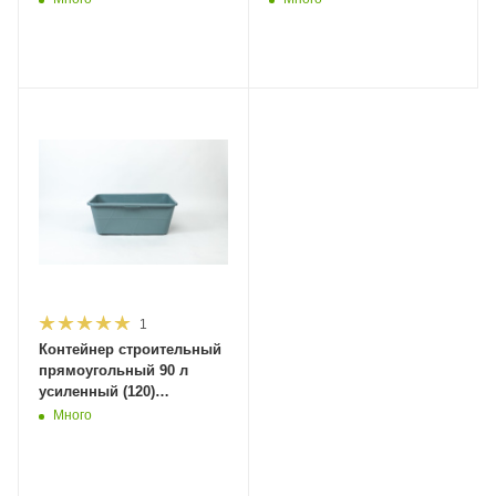
1
Контейнер строительный
прямоугольный 90 л
усиленный (120)
(бп000007922)
Много