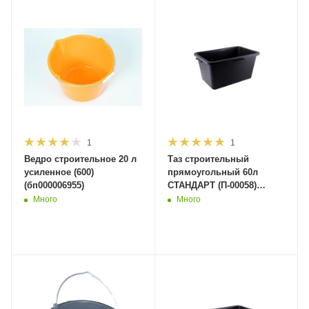
1
1
Ведро строительное 20 л
Таз строительный
усиленное (600)
прямоугольный 60л
(бп000006955)
СТАНДАРТ (П-00058)
(400шт)
Много
Много