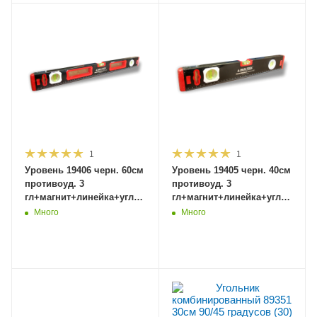
1
1
Уровень 19406 черн. 60см
Уровень 19405 черн. 40см
противоуд. 3
противоуд. 3
гл+магнит+линейка+угломер,
гл+магнит+линейка+угломер,
резин.загл.фрезир.основ(40)MaxiTool
резин.загл.фрезир.основ(40)Ma
Много
Много