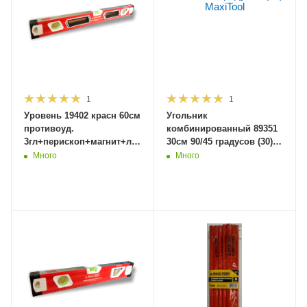
1
1
Уровень 19402 красн 60см
Угольник
противоуд.
комбинированный 89351
3гл+перископ+магнит+линейка+рез.загл.2
30см 90/45 градусов (30)
фрезир.основ.
MaxiTool
Много
Много
(40)MaxiTool