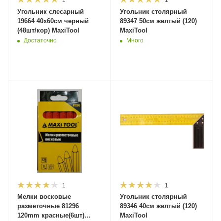
1
1
Угольник слесарный
Угольник столярный
19664 40х60см черный
89347 50см желтый (120)
(48шт/кор) MaxiTool
MaxiTool
Достаточно
Много
1
1
Мелки восковые
Угольник столярный
разметочные 81296
89346 40см желтый (120)
120mm красные(6шт)
MaxiTool