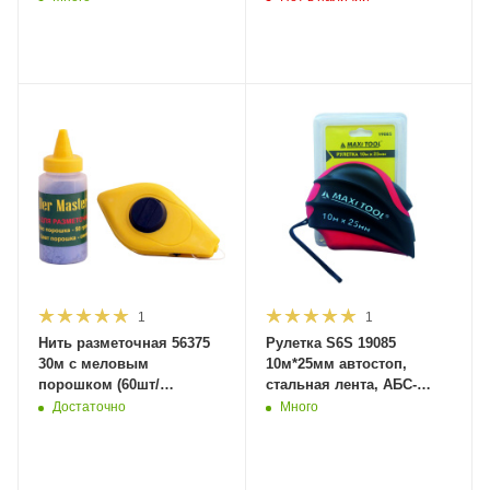
MaxiTool (10/80)
1
1
Нить разметочная 56375
Рулетка S6S 19085
30м с меловым
10м*25мм автостоп,
порошком (60шт/
стальная лента, АБС-
кор)MaxiTool
корп, ремешок (1/48)
Достаточно
Много
MaxiTool