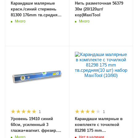
Карандаши малярные
Нить разметочная 56379
красн./синий стержень
30м (20/120шт/
81300 176mm тв.средняя
кор)MaxiTool
(12 шт) набор MaxiTool
Много
Много
(12/120)
1
1
Уровень 19410 синий
Карандаши малярные в
60см, усиленный 3
комплекте с точилкой
глазка+магнит. фрезир.
81298 175 mm
грани (60)MaxiTool
тв.средняя(10 шт) набор
Много
Нет в наличии