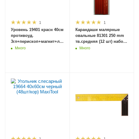
1
1
Уровень 19401 красн 40см
Карандаши малярные
противоуд.
овальные 81301 250 mm
3гл+перископ+магнит+линейка+рез.загл.2
тв.средняя (12 шт) набор
фрезир.основ.
MaxiTool (12/120)
Много
Много
(40)MaxiTool