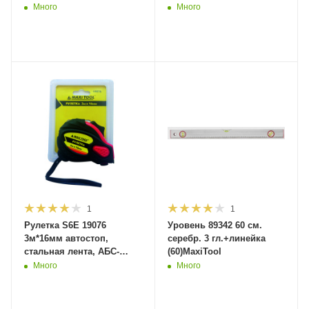
набор MaxiTool (120)
Много
Много
1
1
Рулетка S6E 19076
Уровень 89342 60 см.
3м*16мм автостоп,
серебр. 3 гл.+линейка
стальная лента, АБС-
(60)MaxiTool
корп, ремешок (1/120)
Много
Много
MaxiTool