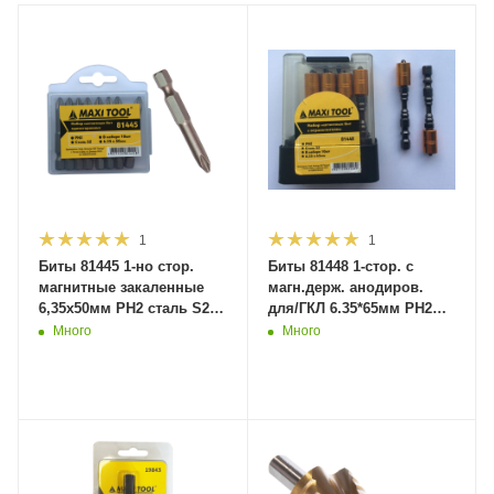
1
1
Биты 81445 1-но стор.
Биты 81448 1-стор. с
магнитные закаленные
магн.держ. анодиров.
6,35х50мм PH2 сталь S2
для/ГКЛ 6.35*65мм PH2
(10) MaxiTool
стальS2(10/120) MaxiTool
Много
Много