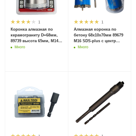
1
1
Коронка алмазная по
Алмазная коронка по
керамограниту D=68мм,
бетону 68x10x70мм 89679
89739 высота 65мм, M14,
M16 SDS-plus с центр
блистер MaxiTool(50шт/
сверл 115*6.5мм (20шт/
Много
Много
кор)
к)MaxiTool