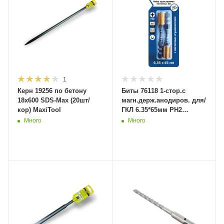
1
Керн 19256 по бетону
Биты 76118 1-стор.с
18х600 SDS-Max (20шт/
магн.держ.анодиров. для/
кор) MaxiTool
ГКЛ 6.35*65мм PH2
стальS2
Много
Много
2шт(2/50/800)MaxiTool