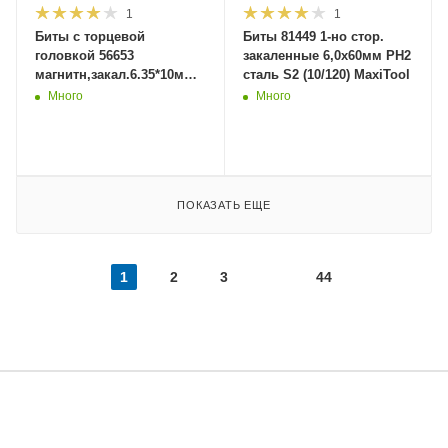
1
1
Биты с торцевой
Биты 81449 1-но стор.
головкой 56653
закаленные 6,0х60мм PH2
магнитн,закал.6.35*10мм*45мм
сталь S2 (10/120) MaxiTool
2шт в наборе
Много
Много
(1/250)ДерМастер
ПОКАЗАТЬ ЕЩЕ
1
2
3
44