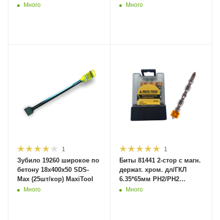
центрир.сверлом(15)Maxi
2шт в наборе
Много
Много
Tool
(1/250)ДерМастер
1
1
Зубило 19260 широкое по
Биты 81441 2-стор с магн.
бетону 18х400х50 SDS-
держат. хром. дл/ГКЛ
Max (25шт/кор) MaxiTool
6.35*65мм PH2/PH2
стальS2 10шт.(10/120)
Много
Много
MaxiTool