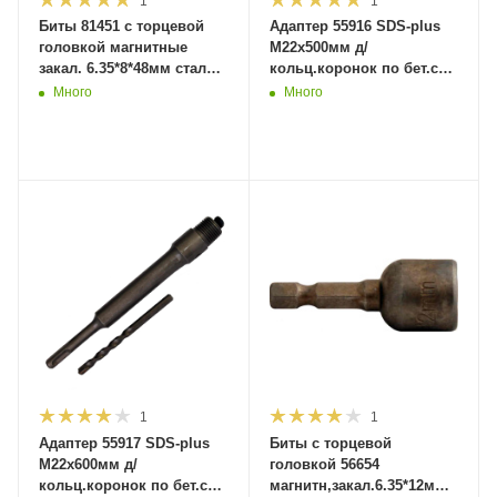
1
1
Биты 81451 с торцевой
Адаптер 55916 SDS-plus
головкой магнитные
М22х500мм д/
закал. 6.35*8*48мм сталь
кольц.коронок по бет.с
40 CR (10/50) MaxiTool
центрир.сверлом(15)MaxiTool
Много
Много
1
1
Адаптер 55917 SDS-plus
Биты с торцевой
М22х600мм д/
головкой 56654
кольц.коронок по бет.с
магнитн,закал.6.35*12мм*45мм