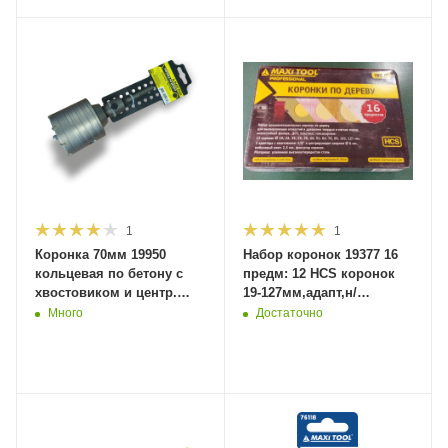
1
1
Коронка 70мм 19950
Набор коронок 19377 16
кольцевая по бетону с
предм: 12 HCS коронок
хвостовиком и центр.
19-127мм,адапт,н/
сверлом SDS+ (30шт/
сверло,фиксатор,имб.ключ
Много
Достаточно
кор)MaxiTool
(20)MaxiTool