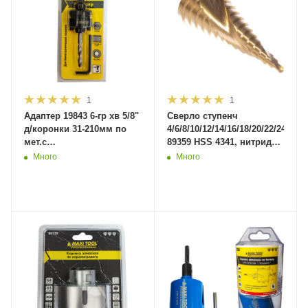
1
1
Адаптер 19843 6-гр хв 5/8"
Сверло ступенч
д/коронки 31-210мм по
4/6/8/10/12/14/16/18/20/22/24/26/
мет.с
89359 HSS 4341, нитрид
центр.сверл(d=6.3мм/l=53мм)
титан покрытие (50
Много
Много
(10/100шт)MaxiTool