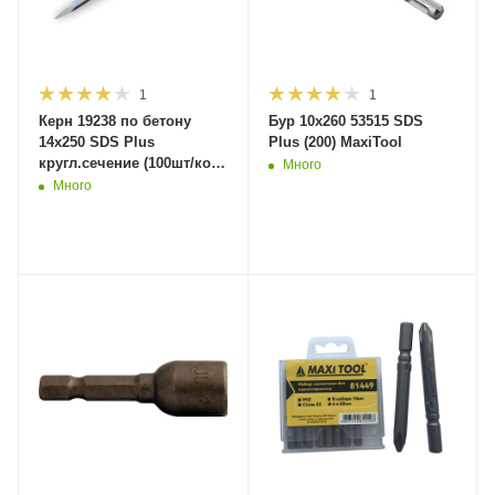
1
1
Керн 19238 по бетону
Бур 10x260 53515 SDS
14х250 SDS Plus
Plus (200) MaxiTool
кругл.сечение (100шт/кор)
Много
MaxiTool
Много