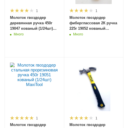
1
1
Молоток гвоздодер
Молоток гвоздодер
деревянная ручка 450г
фиберглассовая 2К ручка
19047 кованый (1/24шт)
225г 19052 кованый
MaxiTool
(1/24шт) MaxiToolProf
Много
Много
1
1
Молоток гвоздодер
Молоток гвоздодер