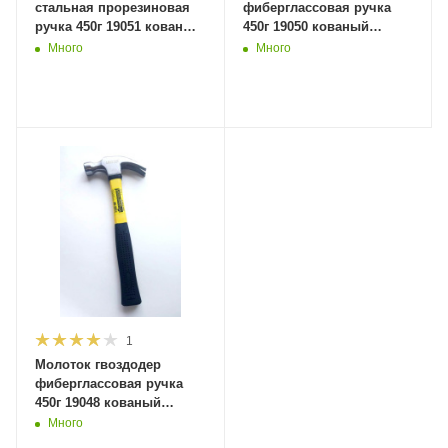
стальная прорезиновая
фиберглассовая ручка
ручка 450г 19051 кованый
450г 19050 кованый
(1/24шт) MaxiTool
усилен конструкция
Много
Много
(1/24шт) MaxiTool
1
Молоток гвоздодер
фиберглассовая ручка
450г 19048 кованый
(1/24шт) MaxiTool
Много