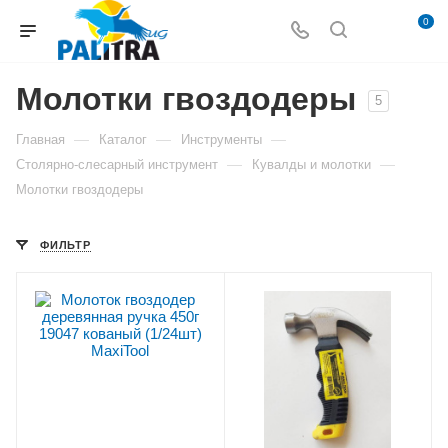
0
Молотки гвоздодеры
5
—
—
—
Главная
Каталог
Инструменты
—
—
Столярно-слесарный инструмент
Кувалды и молотки
Молотки гвоздодеры
ФИЛЬТР