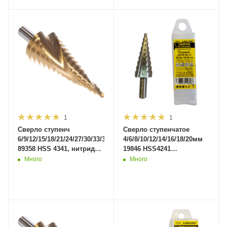
1
1
Сверло ступенч
Сверло ступенчатое
6/9/12/15/18/21/24/27/30/33/36мм
4/6/8/10/12/14/16/18/20мм
89358 HSS 4341, нитрид
19846 HSS4241
титан покрытие. (300/50)
полированное (200шт/
Много
Много
кор)MaxiTool