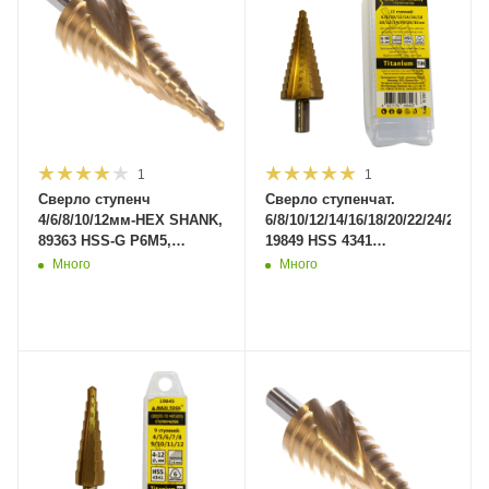
1
1
Сверло ступенч
Сверло ступенчат.
4/6/8/10/12мм-HEX SHANK,
6/8/10/12/14/16/18/20/22/24/26/28
89363 HSS-G Р6М5,
19849 HSS 4341
нитрид титан покрытие.
Титан.покр(300/50)MaxiTool
Много
Много
(300шт/кор)MaxiTool