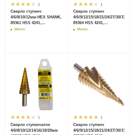
1
1
Сверло ступенч
Сверло ступенч
4/6/8/10/12мм-HEX SHANK,
4/6/9/12/15/18/21/24/27/30/33/36м
89361 HSS 4241,
89364 HSS 4241,
полированное. (300шт/
полированное.
Много
Много
кор)MaxiTool
(300/50)MaxiTool
1
1
Сверло ступенчатое
Сверло ступенч
4/6/8/10/12/14/16/18/20мм
4/6/9/12/15/18/21/24/27/30/33/36м