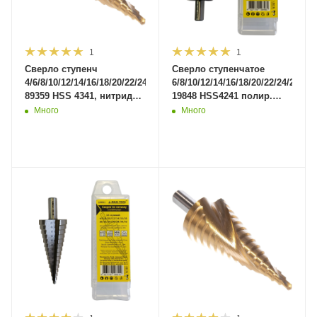
1
1
Сверло ступенч
Сверло ступенчатое
4/6/8/10/12/14/16/18/20/22/24/26/28/30/32мм
6/8/10/12/14/16/18/20/22/24/26/28
89359 HSS 4341, нитрид
19848 HSS4241 полир.
титан покрытие (50
(50шт/кор)MaxiTool
Много
Много