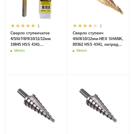
1
1
Сверло ступенчатое
Сверло ступенч
4/5/6/7/8/9/10/11/12мм
4/6/8/10/12мм-HEX SHANK,
19845 HSS 4341
89362 HSS 4341, нитрид
Титан.покрытие (500шт/
титан покрытие. (300шт/
Много
Много
кор)MaxiTool
кор)MaxiTool