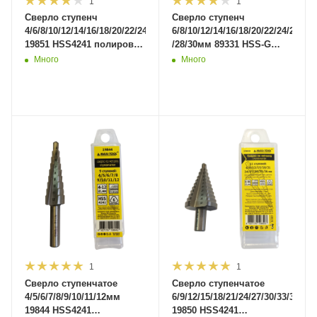
1
1
Сверло ступенч
Сверло ступенч
4/6/8/10/12/14/16/18/20/22/24/26/28/30/32мм
6/8/10/12/14/16/18/20/22/24/26
19851 HSS4241 полиров.
/28/30мм 89331 HSS-G
(300/50)MaxiTool
Р6М5, нитрид титан
Много
Много
покрыт (200/50
1
1
Сверло ступенчатое
Сверло ступенчатое
4/5/6/7/8/9/10/11/12мм
6/9/12/15/18/21/24/27/30/33/36мм
19844 HSS4241
19850 HSS4241