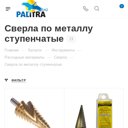
0
Сверла по металлу
ступенчатые
23
—
—
—
Главная
Каталог
Инструменты
—
—
Расходные материалы
Сверла
Сверла по металлу ступенчатые
ФИЛЬТР