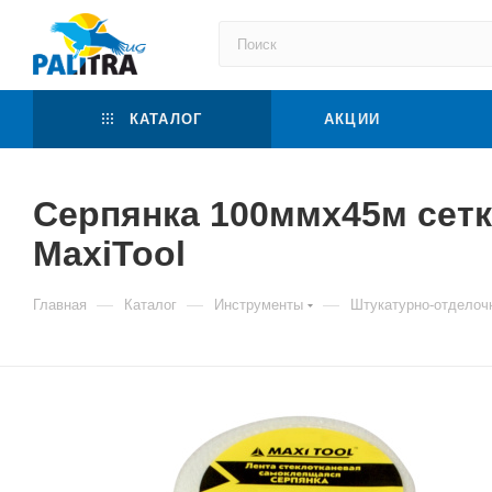
КАТАЛОГ
АКЦИИ
Серпянка 100ммх45м сетк
MaxiTool
—
—
—
Главная
Каталог
Инструменты
Штукатурно-отделоч