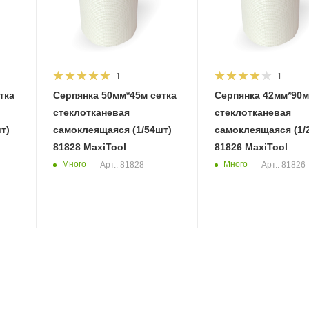
1
1
Серпянка 50мм*45м сетка
Серпянка 42мм*90м сетка
стеклотканевая
стеклотканевая
т)
самоклеящаяся (1/54шт)
самоклеящаяся (1/
81828 MaxiTool
81826 MaxiTool
Много
Много
Арт.: 81828
Арт.: 81826