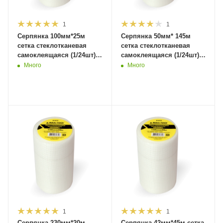
1
1
Серпянка 100мм*25м
Серпянка 50мм* 145м
сетка стеклотканевая
сетка стеклотканевая
самоклеящаяся (1/24шт)
самоклеящаяся (1/24шт)
81831 MaxiTool
81830 MaxiTool
Много
Много
1
1
Серпянка 230мм*20м
Серпянка 42мм*45м сетка