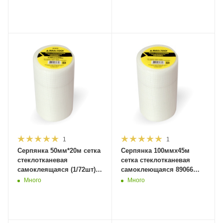
1
1
Серпянка 50мм*20м сетка
Серпянка 100ммх45м
стеклотканевая
сетка стеклотканевая
самоклеящаяся (1/72шт)
самоклеющаяся 89066
81827 MaxiTool
(1/24) MaxiTool
Много
Много