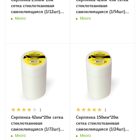
сетка стеклотканевая
стеклотканевая
самоклеящаяся (1/12шт)
самоклеящаяся (1/54шт)
81833 MaxiTool
81825 MaxiTool
Много
Много
1
1
Серпянка 42мм*20м сетка
Серпянка 150мм*20м
стеклотканевая
сетка стеклотканевая
самоклеящаяся (1/72шт)
самоклеящаяся (1/24шт)
81824 MaxiTool
81832 MaxiTool
Много
Много