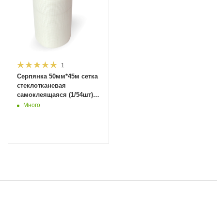
1
Серпянка 50мм*45м сетка
стеклотканевая
самоклеящаяся (1/54шт)
81828 MaxiTool
Много