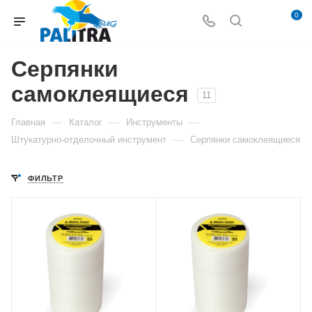
0
Серпянки
самоклеящиеся
11
—
—
—
Главная
Каталог
Инструменты
—
Штукатурно-отделочный инструмент
Серпянки самоклеящиеся
ФИЛЬТР