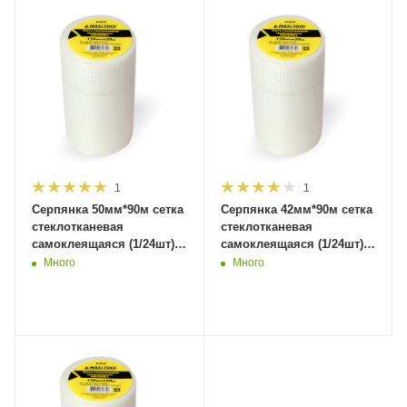
1
1
Серпянка 50мм*90м сетка
Серпянка 42мм*90м сетка
стеклотканевая
стеклотканевая
самоклеящаяся (1/24шт)
самоклеящаяся (1/24шт)
81829 MaxiTool
81826 MaxiTool
Много
Много