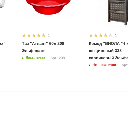
1
1
ox"
Таз "Атлант" 60л 208
Комод "ВИОЛА "4-
Эльфпласт
секционный 338
коричневый Эльф
Достаточно
Арт.: 208
Нет в наличии
Арт