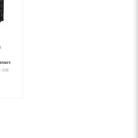
х
пласт
.: 338