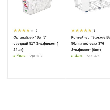
1
1
Органайзер "Swift"
Контейнер "Storage B
средний 517 Эльфпласт (
50л на колесах 376
24шт)
Эльфпласт (6шт)
Много
Мало
Арт.: 517
Арт.: 376