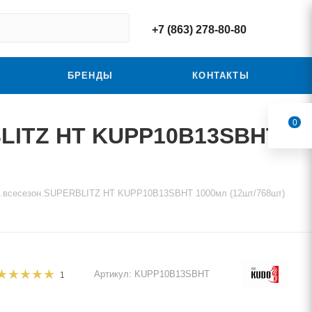
+7 (863) 278-80-80
БРЕНДЫ
КОНТАКТЫ
0
BLITZ HT KUPP10B13SBHT
оф.всесезон.SUPERBLITZ HT KUPP10B13SBHT 1000мл (12шт/768шт)
Артикул:
KUPP10B13SBHT
1