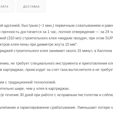
ЛАТА
ДОСТАВКА
й адгезией, быстрым (~1 мин.) первичным схватыванием и ра
прочность достигается за 1 час, полное отверждение — за 24 ч
жей (310 мл) строительного клея «жидкие гвозди», при этом SU
етров клея-пены при диаметре жгута 10 мм*.
триджей строительного клея занимает около 15 минут, а баллона
нению, не требует специального инструмента и приготовления к
в картриджах, происходит за счет газа-вытеснителя и не требуе
ии с традиционной технологией.
тельно шире, чем у клея в картриджах.
(в течение 30 дней при работе с исправным пистолетом и собл
алипанию и гарантированное срабатывание. Уменьшает потери г