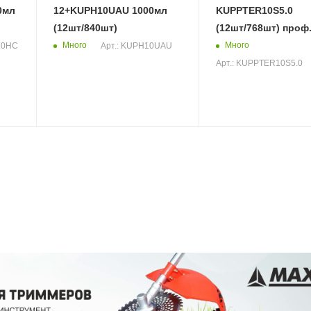
0мл
12+KUPH10UAU 1000мл
KUPPTER10S5.0
(12шт/840шт)
(12шт/768шт) проф
Много
Много
10HC
Арт.: KUPH10UAU
Арт.: KUPPTER10S5.0