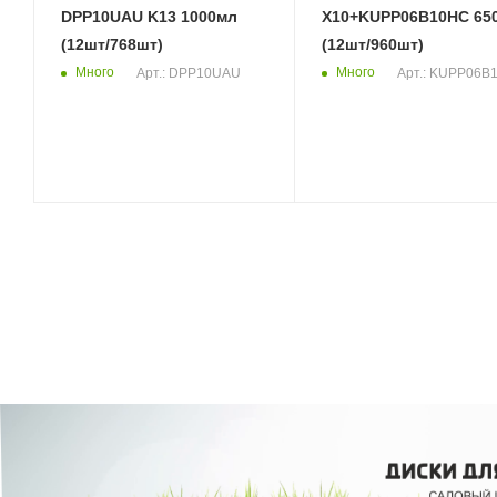
DPP10UAU K13 1000мл
X10+KUPP06B10HC 65
(12шт/768шт)
(12шт/960шт)
Много
Много
Арт.: DPP10UAU
Арт.: KUPP06B