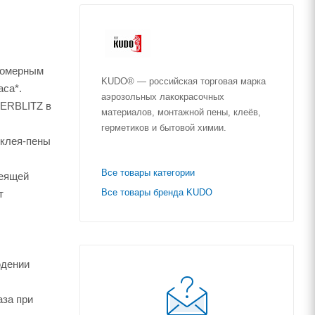
вномерным
KUDO® — российская торговая марка
аса*.
аэрозольных лакокрасочных
PERBLITZ в
материалов, монтажной пены, клеёв,
герметиков и бытовой химии.
 клея-пены
Все товары категории
леящей
Все товары бренда KUDO
т
юдении
аза при