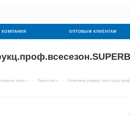
КОМПАНИЯ
ОПТОВЫМ КЛИЕНТАМ
трукц.проф.всесезон.SUPER
—
—
нтажные пены
Пено-клеи
Клей-пена универс.конструкц.пр