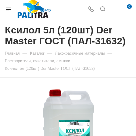
0
Ксилол 5л (120шт) Der
Master ГОСТ (ПАЛ-31632)
—
—
—
Главная
Каталог
Лакокрасочные материалы
—
Растворители, очистители, смывки
Ксилол 5л (120шт) Der Master ГОСТ (ПАЛ-31632)