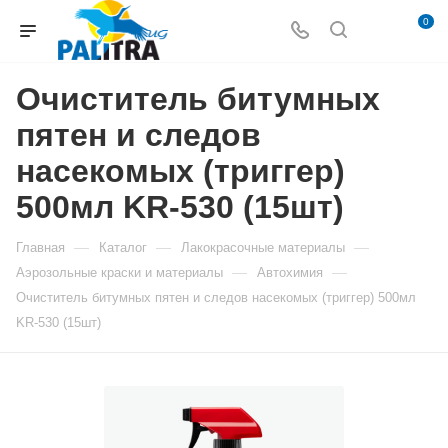
0
Очиститель битумных
пятен и следов
насекомых (триггер)
500мл KR-530 (15шт)
—
—
—
Главная
Каталог
Лакокрасочные материалы
—
—
Аэрозольные краски и материалы
Автохимия
Очиститель битумных пятен и следов насекомых (триггер) 500мл
KR-530 (15шт)