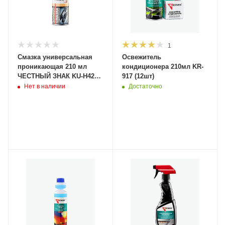
1
Смазка универсальная
Освежитель
проникающая 210 мл
кондиционера 210мл KR-
ЧЕСТНЫЙ ЗНАК KU-H423
917 (12шт)
(аналог WD-40) (12шт)
Нет в наличии
Достаточно