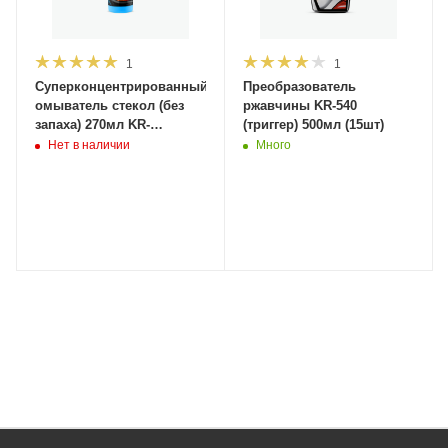
1
1
Суперконцентрированный
Преобразователь
омыватель стекол (без
ржавчины KR-540
запаха) 270мл KR-
(триггер) 500мл (15шт)
336(15шт)
Нет в наличии
Много