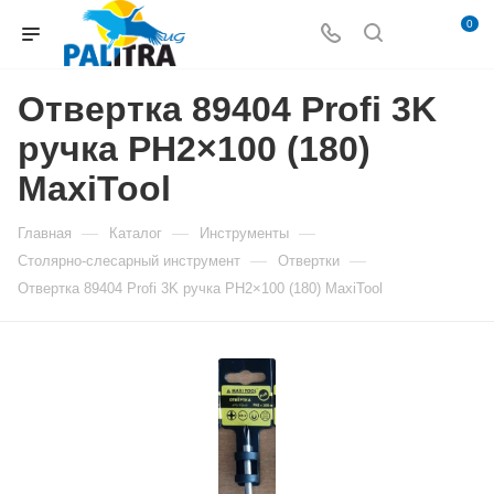
0
Отвертка 89404 Profi 3K
ручка PH2×100 (180)
MaxiTool
—
—
—
Главная
Каталог
Инструменты
—
—
Столярно-слесарный инструмент
Отвертки
Отвертка 89404 Profi 3K ручка PH2×100 (180) MaxiTool