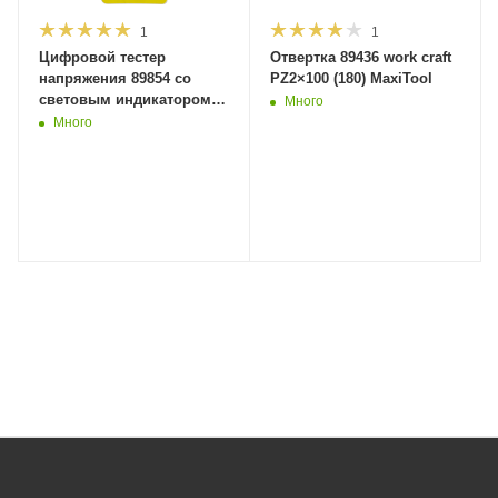
1
1
Цифровой тестер
Отвертка 89436 work craft
напряжения 89854 со
PZ2×100 (180) MaxiTool
световым индикатором
Много
12-220В, 130мм (1/24/480
Много
шт) MaxiTool