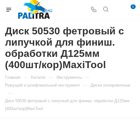
0
Диск 50530 фетровый с
липучкой для финиш.
обработки Д125мм
(400шт/кор)MaxiTool
—
—
—
Главная
Каталог
Инструменты
—
Режущий и шлифовальный инструмент
Диски полировочные
—
Диск 50530 фетровый с липучкой для финиш. обработки Д125мм
(400шт/кор)MaxiTool