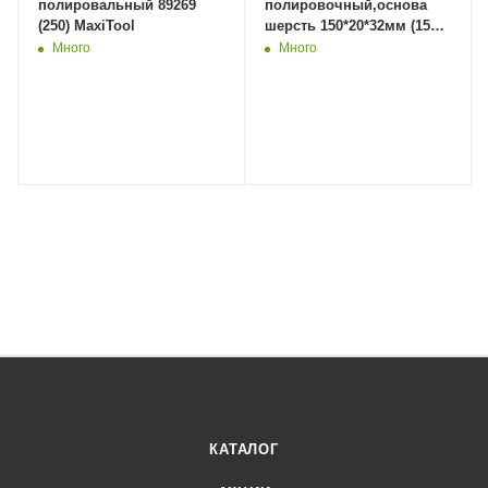
полировальный 89269
полировочный,основа
(250) MaxiTool
шерсть 150*20*32мм (150)
Дер Мастер.
Много
Много
КАТАЛОГ