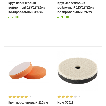
Круг лепестковый
Круг лепестковый
войлочный 125*12*22мм
войлочный 115*12*22мм
полировальный 89256
полировальный 89255
(200) MaxiTool
(200) MaxiTool
Много
Много
1
1
Круг поролоновый 125мм
Круг 50521