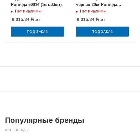
Рогнеда 60014 (1шт/33шт)
черная 20кг Рогнеда
60015 (1шт/33шт)
Нет в наличии
Нет в наличии
6 315.84
₽
/шт
6 315.84
₽
/шт
ПОД ЗАКАЗ
ПОД ЗАКАЗ
Популярные бренды
ВСЕ БРЕНДЫ