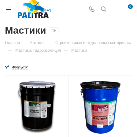
0
Мастики
16
—
—
Главная
Каталог
Строительные и отделочные материалы
—
—
Мастики, гидроизоляция
Мастики
ФИЛЬТР