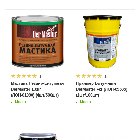
1
1
Мастика Резино-Битумная
Праймер Битумный
DerMaster 1,8кг
DerMaster 4кг (ЛОН-89385)
(ЛОН-01090) (4шт/500шт)
(1шт/100шт)
Много
Много