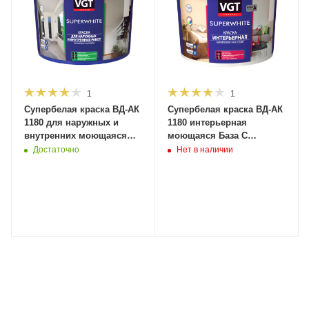
1
1
Супербелая краска ВД-АК
Супербелая краска ВД-АК
1180 для наружных и
1180 интерьерная
внутренних моющаяся
моющаяся База С
7кг 2341 ВГТ (1шт)
(автокол-е) 6кг (4,4л) 18332
Достаточно
Нет в наличии
ВГТ