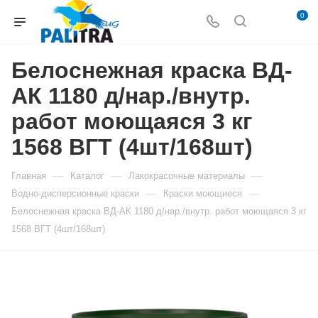
0
Белоснежная краска ВД-
АК 1180 д/нар./внутр.
работ моющаяся 3 кг
1568 ВГТ (4шт/168шт)
—
—
—
Главная
Каталог
Лакокрасочные материалы
—
—
Водно-дисперсионные краски
Краски моющиеся
Белоснежная краска ВД-АК 1180 д/нар./внутр. работ моющаяся 3 кг
1568 ВГТ (4шт/168шт)