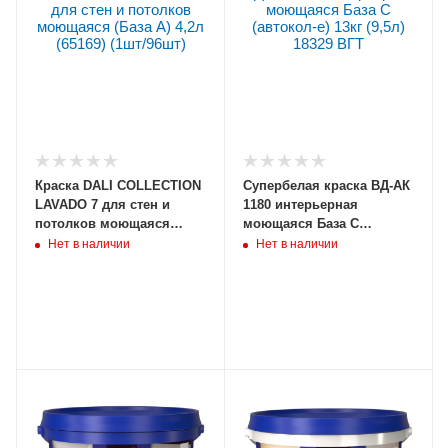
Краска DALI COLLECTION
Супербелая краска ВД-АК
LAVADO 7 для стен и
1180 интерьерная
потолков моющаяся
моющаяся База С
(База А) 4,2л (65169)
(автокол-е) 13кг (9,5л)
Нет в наличии
Нет в наличии
(1шт/96шт)
18329 ВГТ