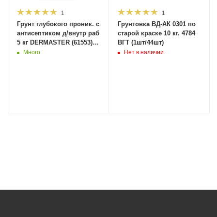
1
1
Грунт глубокого проник. с
Грунтовка ВД-АК 0301 по
антисептиком д/внутр раб
старой краске 10 кг. 4784
5 кг DERMASTER (61553)
ВГТ (1шт/44шт)
(1шт/96шт)
Много
Нет в наличии