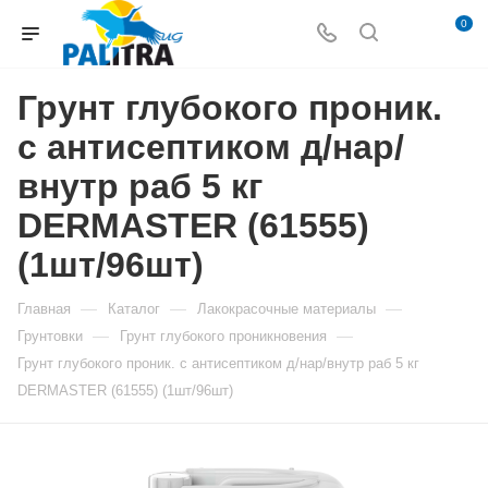
0
Грунт глубокого проник.
с антисептиком д/нар/
внутр раб 5 кг
DERMASTER (61555)
(1шт/96шт)
—
—
—
Главная
Каталог
Лакокрасочные материалы
—
—
Грунтовки
Грунт глубокого проникновения
Грунт глубокого проник. с антисептиком д/нар/внутр раб 5 кг
DERMASTER (61555) (1шт/96шт)