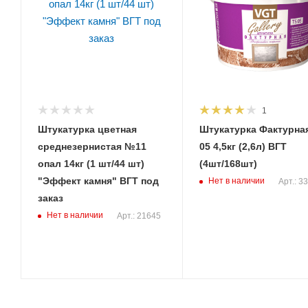
1
Штукатурка цветная
Штукатурка Фактурная TS
среднезернистая №11
05 4,5кг (2,6л) ВГТ
опал 14кг (1 шт/44 шт)
(4шт/168шт)
"Эффект камня" ВГТ под
Нет в наличии
Арт.: 3
заказ
Нет в наличии
Арт.: 21645