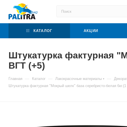
КАТАЛОГ
АКЦИИ
Штукатурка фактурная "М
ВГТ (+5)
—
—
—
Главная
Каталог
Лакокрасочные материалы
Декора
Штукатурка фактурная "Мокрый шелк" база серебристо-белая 6кг.(1 