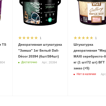
1
1
Декоративная штукатурка
Штукатурка
"Замша" 1кг Белый Dali-
декоративная "Ми
Décor 20394 (6шт/384шт)
MAXI серебристо-б
кг (1 шт/72 шт) ВГТ
Достаточно
3804
Арт.: 20394
заказ (+5)
Нет в наличии
Арт