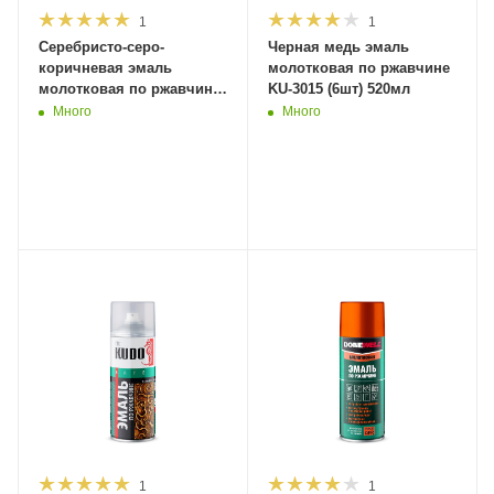
1
1
Серебристо-серо-
Черная медь эмаль
коричневая эмаль
молотковая по ржавчине
молотковая по ржавчине
KU-3015 (6шт) 520мл
KU-3005 (6шт) 520мл
Много
Много
1
1