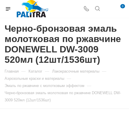
0
Черно-бронзовая эмаль
молотковая по ржавчине
DONEWELL DW-3009
520мл (12шт/1536шт)
—
—
—
Главная
Каталог
Лакокрасочные материалы
—
Аэрозольные краски и материалы
—
Эмаль по ржавчине с молотковым эффектом
Черно-бронзовая эмаль молотковая по ржавчине DONEWELL DW-
3009 520мл (12шт/1536шт)