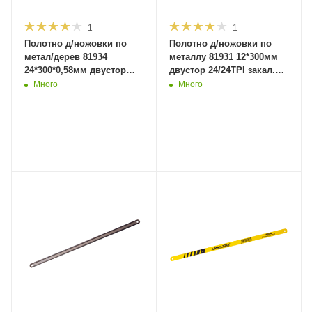
1
1
Полотно д/ножовки по
Полотно д/ножовки по
метал/дерев 81934
металлу 81931 12*300мм
24*300*0,58мм двустор
двустор 24/24TPI закал.
18/24TPI закал
(1/144/1440)MaxiTool
Много
Много
(1/72/720)MaxiTool