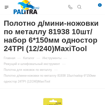
0
Полотно д/мини-ножовки
по металлу 81938 10шт/
набор 6*150мм одностор
24TPI (12/240)MaxiTool
—
—
—
Главная
Каталог
Инструменты
—
Режущий и шлифовальный инструмент
—
Полотна для ножовок по металлу
Полотно д/мини-ножовки по металлу 81938 10шт/набор 6*150мм
одностор 24TPI (12/240)MaxiTool