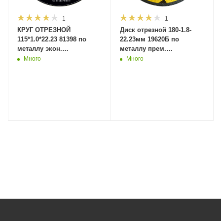
1
1
КРУГ ОТРЕЗНОЙ
Диск отрезной 180-1.8-
115*1.0*22.23 81398 по
22.23мм 19620Б по
металлу экон.
металлу прем.
(10/50/400шт) MaxiTool
(5шт/25шт/200шт) MaxiTool
Много
Много