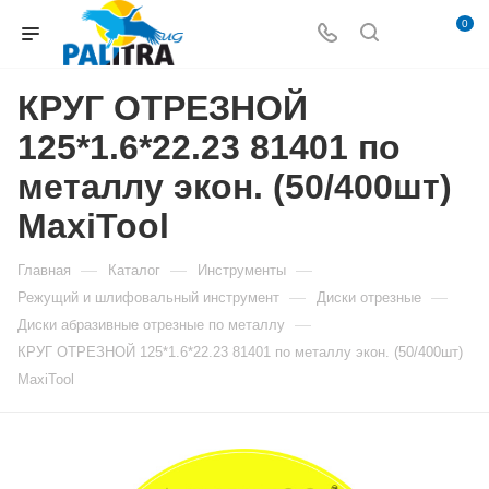
0
КРУГ ОТРЕЗНОЙ
125*1.6*22.23 81401 по
металлу экон. (50/400шт)
MaxiTool
—
—
—
Главная
Каталог
Инструменты
—
—
Режущий и шлифовальный инструмент
Диски отрезные
—
Диски абразивные отрезные по металлу
КРУГ ОТРЕЗНОЙ 125*1.6*22.23 81401 по металлу экон. (50/400шт)
MaxiTool