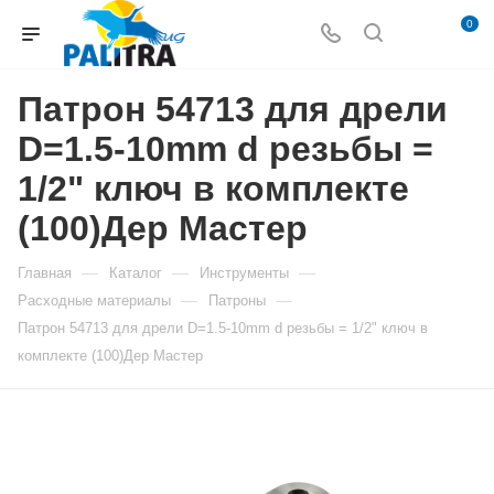
0
Патрон 54713 для дрели
D=1.5-10mm d резьбы =
1/2" ключ в комплекте
(100)Дер Мастер
—
—
—
Главная
Каталог
Инструменты
—
—
Расходные материалы
Патроны
Патрон 54713 для дрели D=1.5-10mm d резьбы = 1/2" ключ в
комплекте (100)Дер Мастер