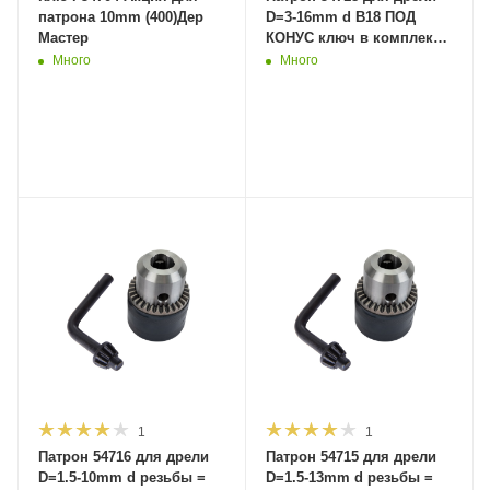
патрона 10mm (400)Дер
D=3-16mm d В18 ПОД
Мастер
КОНУС ключ в комплекте
(25) Maxi Tool
Много
Много
1
1
Патрон 54716 для дрели
Патрон 54715 для дрели
D=1.5-10mm d резьбы =
D=1.5-13mm d резьбы =