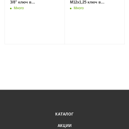
3/8" ключ в
М12х1,25 ключ в
комплекте(100)Дер Мастер
комплекте (50)Дер Мастер
Много
Много
КАТАЛОГ
АКЦИИ